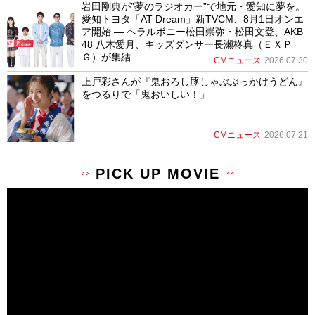
岩田剛典が”夢のラジオカー”で地元・愛知に夢を。
愛知トヨタ「AT Dream」新TVCM、8月1日オンエ
ア開始 ― ヘラルボニー松田崇弥・松田文登、AKB
48 八木愛月、キッズダンサー長瀬柊真（ＥＸＰ
Ｇ）が集結 ―
CMニュース
2026.07.30
上戸彩さんが『鬼おろし豚しゃぶぶっかけうどん』
をつるりで「鬼おいしい！」
CMニュース
2026.07.21
PICK UP MOVIE