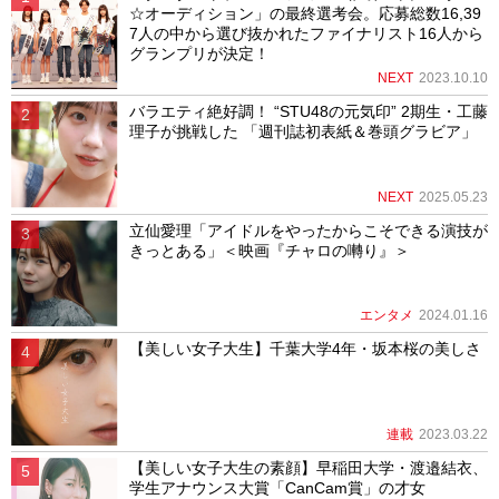
☆オーディション」の最終選考会。応募総数16,39
7人の中から選び抜かれたファイナリスト16人から
グランプリが決定！
NEXT
2023.10.10
バラエティ絶好調！ “STU48の元気印” 2期生・工藤
理子が挑戦した 「週刊誌初表紙＆巻頭グラビア」
NEXT
2025.05.23
立仙愛理「アイドルをやったからこそできる演技が
きっとある」＜映画『チャロの囀り』＞
エンタメ
2024.01.16
【美しい女子大生】千葉大学4年・坂本桜の美しさ
連載
2023.03.22
【美しい女子大生の素顔】早稲田大学・渡邉結衣、
学生アナウンス大賞「CanCam賞」の才女