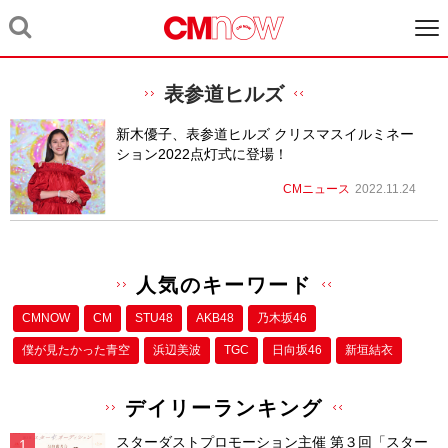
表参道ヒルズ
新木優子、表参道ヒルズ クリスマスイルミネー
ション2022点灯式に登場！
CMニュース
2022.11.24
人気のキーワード
CMNOW
CM
STU48
AKB48
乃木坂46
僕が⾒たかった⻘空
浜辺美波
TGC
日向坂46
新垣結衣
デイリーランキング
スターダストプロモーション主催 第３回「スター