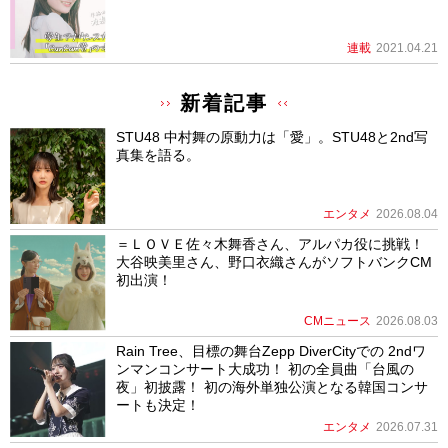
連載
2021.04.21
新着記事
STU48 中村舞の原動力は「愛」。STU48と2nd写
真集を語る。
エンタメ
2026.08.04
＝ＬＯＶＥ佐々木舞香さん、アルパカ役に挑戦！
大谷映美里さん、野口衣織さんがソフトバンクCM
初出演！
CMニュース
2026.08.03
Rain Tree、目標の舞台Zepp DiverCityでの 2ndワ
ンマンコンサート大成功！ 初の全員曲「台風の
夜」初披露！ 初の海外単独公演となる韓国コンサ
ートも決定！
エンタメ
2026.07.31