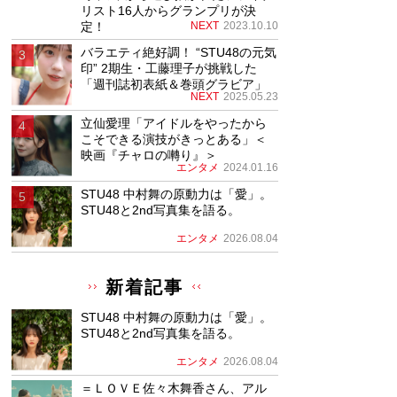
リスト16人からグランプリが決
定！
NEXT
2023.10.10
バラエティ絶好調！ “STU48の元気
印” 2期生・工藤理子が挑戦した
「週刊誌初表紙＆巻頭グラビア」
NEXT
2025.05.23
立仙愛理「アイドルをやったから
こそできる演技がきっとある」＜
映画『チャロの囀り』＞
エンタメ
2024.01.16
STU48 中村舞の原動力は「愛」。
STU48と2nd写真集を語る。
エンタメ
2026.08.04
新着記事
STU48 中村舞の原動力は「愛」。
STU48と2nd写真集を語る。
エンタメ
2026.08.04
＝ＬＯＶＥ佐々木舞香さん、アル