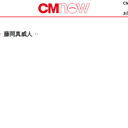
C
お
藤岡真威人