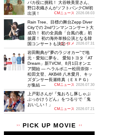
パカ役に挑戦！ 大谷映美里さん、
野口衣織さんがソフトバンクCM初
出演！
CMニュース
2026.08.03
Rain Tree、目標の舞台Zepp Diver
Cityでの 2ndワンマンコンサート大
成功！ 初の全員曲「台風の夜」初
披露！ 初の海外単独公演となる韓
国コンサートも決定！
エンタメ
2026.07.31
岩田剛典が”夢のラジオカー”で地
元・愛知に夢を。 愛知トヨタ「AT
Dream」新TVCM、8月1日オンエ
ア開始 ― ヘラルボニー松田崇弥・
松田文登、AKB48 八木愛月、キッ
ズダンサー長瀬柊真（ＥＸＰＧ）
が集結 ―
CMニュース
2026.07.30
上戸彩さんが『鬼おろし豚しゃぶ
ぶっかけうどん』をつるりで「鬼
おいしい！」
CMニュース
2026.07.21
PICK UP MOVIE