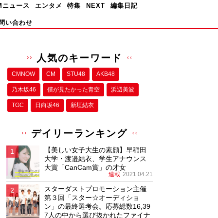
Mニュース
エンタメ
特集
NEXT
編集日記
問い合わせ
人気のキーワード
CMNOW
CM
STU48
AKB48
乃木坂46
僕が⾒たかった⻘空
浜辺美波
TGC
日向坂46
新垣結衣
デイリーランキング
【美しい女子大生の素顔】早稲田
大学・渡邉結衣、学生アナウンス
大賞「CanCam賞」の才女
連載
2021.04.21
スターダストプロモーション主催
第３回「スター☆オーディショ
ン」の最終選考会。応募総数16,39
7人の中から選び抜かれたファイナ