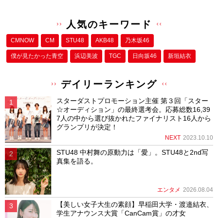
人気のキーワード
CMNOW
CM
STU48
AKB48
乃木坂46
僕が⾒たかった⻘空
浜辺美波
TGC
日向坂46
新垣結衣
デイリーランキング
スターダストプロモーション主催 第３回「スター
☆オーディション」の最終選考会。応募総数16,39
7人の中から選び抜かれたファイナリスト16人から
グランプリが決定！
NEXT
2023.10.10
STU48 中村舞の原動力は「愛」。STU48と2nd写
真集を語る。
エンタメ
2026.08.04
【美しい女子大生の素顔】早稲田大学・渡邉結衣、
学生アナウンス大賞「CanCam賞」の才女