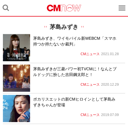
茅島みずき
茅島みずき、ワイモバイル新WEBCM「スマホ
持つか持たないか裁判」
CMニュース
2021.01.28
茅島みずきが三菱パワー初TVCMに！なんとブ
ルドッグに扮した吉田鋼太郎と！
CMニュース
2020.12.29
ポカリスエットの新CMヒロインとして茅島み
ずきちゃんが登場
CMニュース
2019.07.09