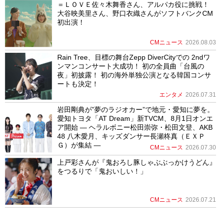
＝ＬＯＶＥ佐々木舞香さん、アルパカ役に挑戦！
大谷映美里さん、野口衣織さんがソフトバンクCM
初出演！
CMニュース
2026.08.03
Rain Tree、目標の舞台Zepp DiverCityでの 2ndワ
ンマンコンサート大成功！ 初の全員曲「台風の
夜」初披露！ 初の海外単独公演となる韓国コンサ
ートも決定！
エンタメ
2026.07.31
岩田剛典が”夢のラジオカー”で地元・愛知に夢を。
愛知トヨタ「AT Dream」新TVCM、8月1日オンエ
ア開始 ― ヘラルボニー松田崇弥・松田文登、AKB
48 八木愛月、キッズダンサー長瀬柊真（ＥＸＰ
Ｇ）が集結 ―
CMニュース
2026.07.30
上戸彩さんが『鬼おろし豚しゃぶぶっかけうどん』
をつるりで「鬼おいしい！」
CMニュース
2026.07.21