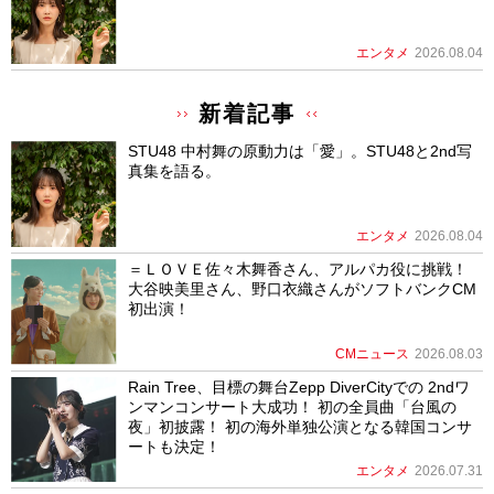
エンタメ
2026.08.04
新着記事
STU48 中村舞の原動力は「愛」。STU48と2nd写
真集を語る。
エンタメ
2026.08.04
＝ＬＯＶＥ佐々木舞香さん、アルパカ役に挑戦！
大谷映美里さん、野口衣織さんがソフトバンクCM
初出演！
CMニュース
2026.08.03
Rain Tree、目標の舞台Zepp DiverCityでの 2ndワ
ンマンコンサート大成功！ 初の全員曲「台風の
夜」初披露！ 初の海外単独公演となる韓国コンサ
ートも決定！
エンタメ
2026.07.31