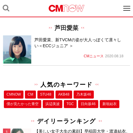
芦田愛菜
芦田愛菜、新TVCMの姿が大人っぽくて凛々し
い＜ECCジュニア ＞
CMニュース
2020.08.18
人気のキーワード
CMNOW
CM
STU48
AKB48
乃木坂46
僕が⾒たかった⻘空
浜辺美波
TGC
日向坂46
新垣結衣
デイリーランキング
【美しい女子大生の素顔】早稲田大学・渡邉結衣、