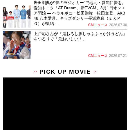
岩田剛典が”夢のラジオカー”で地元・愛知に夢を。
愛知トヨタ「AT Dream」新TVCM、8月1日オンエ
ア開始 ― ヘラルボニー松田崇弥・松田文登、AKB
48 八木愛月、キッズダンサー長瀬柊真（ＥＸＰ
Ｇ）が集結 ―
CMニュース
2026.07.30
上戸彩さんが『鬼おろし豚しゃぶぶっかけうどん』
をつるりで「鬼おいしい！」
CMニュース
2026.07.21
PICK UP MOVIE