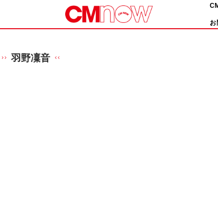
C
お
羽野凜音