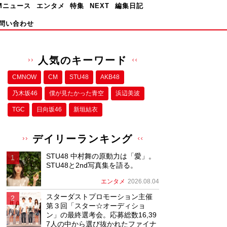
Mニュース
エンタメ
特集
NEXT
編集日記
問い合わせ
人気のキーワード
CMNOW
CM
STU48
AKB48
乃木坂46
僕が⾒たかった⻘空
浜辺美波
TGC
日向坂46
新垣結衣
デイリーランキング
STU48 中村舞の原動力は「愛」。
STU48と2nd写真集を語る。
エンタメ
2026.08.04
スターダストプロモーション主催
第３回「スター☆オーディショ
ン」の最終選考会。応募総数16,39
7人の中から選び抜かれたファイナ