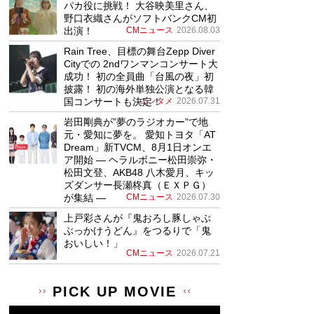
パカ役に挑戦！ 大谷映美里さん、
野口衣織さんがソフトバンクCM初
出演！
CMニュース
2026.08.03
Rain Tree、目標の舞台Zepp Diver
Cityでの 2ndワンマンコンサート大
成功！ 初の全員曲「台風の夜」初
披露！ 初の海外単独公演となる韓
国コンサートも決定！
エンタメ
2026.07.31
岩田剛典が”夢のラジオカー”で地
元・愛知に夢を。 愛知トヨタ「AT
Dream」新TVCM、8月1日オンエ
ア開始 ― ヘラルボニー松田崇弥・
松田文登、AKB48 八木愛月、キッ
ズダンサー長瀬柊真（ＥＸＰＧ）
が集結 ―
CMニュース
2026.07.30
上戸彩さんが『鬼おろし豚しゃぶ
ぶっかけうどん』をつるりで「鬼
おいしい！」
CMニュース
2026.07.21
PICK UP MOVIE