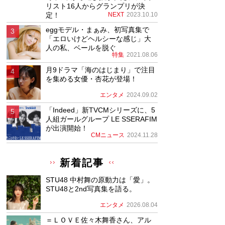
リスト16人からグランプリが決
定！
NEXT
2023.10.10
eggモデル・まぁみ、初写真集で
「エロいけどヘルシーな感じ」大
人の私、ベールを脱ぐ
特集
2021.08.06
月9ドラマ「海のはじまり」で注目
を集める女優・杏花が登場！
エンタメ
2024.09.02
「Indeed」新TVCMシリーズに、5
人組ガールグループ LE SSERAFIM
が出演開始！
CMニュース
2024.11.28
新着記事
STU48 中村舞の原動力は「愛」。
STU48と2nd写真集を語る。
エンタメ
2026.08.04
＝ＬＯＶＥ佐々木舞香さん、アル