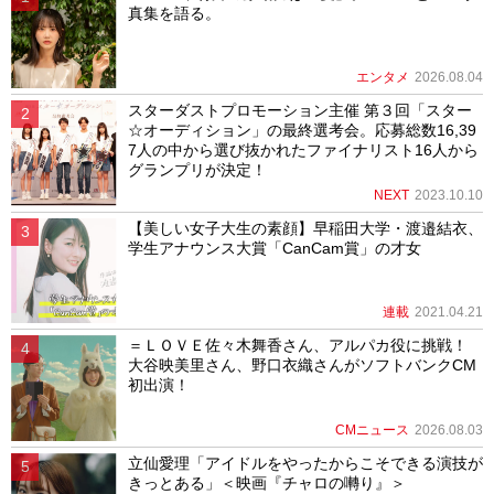
真集を語る。
エンタメ
2026.08.04
スターダストプロモーション主催 第３回「スター
☆オーディション」の最終選考会。応募総数16,39
7人の中から選び抜かれたファイナリスト16人から
グランプリが決定！
NEXT
2023.10.10
【美しい女子大生の素顔】早稲田大学・渡邉結衣、
学生アナウンス大賞「CanCam賞」の才女
連載
2021.04.21
＝ＬＯＶＥ佐々木舞香さん、アルパカ役に挑戦！
大谷映美里さん、野口衣織さんがソフトバンクCM
初出演！
CMニュース
2026.08.03
立仙愛理「アイドルをやったからこそできる演技が
きっとある」＜映画『チャロの囀り』＞