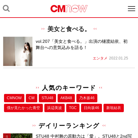
美女と食べる。
vol.207「美女と食べる。」出演の樋渡結依、初
舞台への意気込みを語る！
エンタメ
2022.01.25
人気のキーワード
CMNOW
CM
STU48
AKB48
乃木坂46
僕が⾒たかった⻘空
浜辺美波
TGC
日向坂46
新垣結衣
デイリーランキング
STU48 中村舞の原動力は「愛」。STU48と2nd写