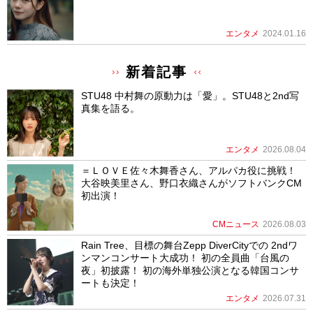
エンタメ
2024.01.16
新着記事
STU48 中村舞の原動力は「愛」。STU48と2nd写
真集を語る。
エンタメ
2026.08.04
＝ＬＯＶＥ佐々木舞香さん、アルパカ役に挑戦！
大谷映美里さん、野口衣織さんがソフトバンクCM
初出演！
CMニュース
2026.08.03
Rain Tree、目標の舞台Zepp DiverCityでの 2ndワ
ンマンコンサート大成功！ 初の全員曲「台風の
夜」初披露！ 初の海外単独公演となる韓国コンサ
ートも決定！
エンタメ
2026.07.31