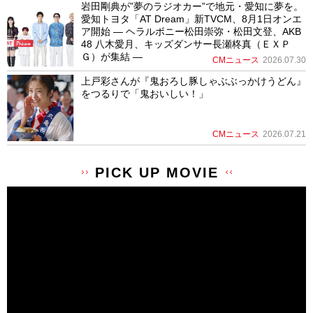
岩田剛典が”夢のラジオカー”で地元・愛知に夢を。
愛知トヨタ「AT Dream」新TVCM、8月1日オンエ
ア開始 ― ヘラルボニー松田崇弥・松田文登、AKB
48 八木愛月、キッズダンサー長瀬柊真（ＥＸＰ
Ｇ）が集結 ―
CMニュース
2026.07.30
上戸彩さんが『鬼おろし豚しゃぶぶっかけうどん』
をつるりで「鬼おいしい！」
CMニュース
2026.07.21
PICK UP MOVIE