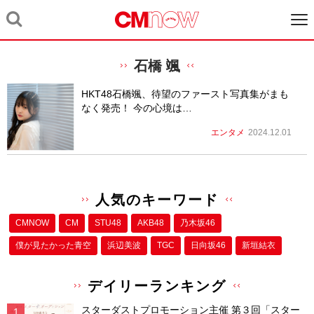
石橋 颯
HKT48石橋颯、待望のファースト写真集がまも
なく発売！ 今の心境は…
エンタメ
2024.12.01
人気のキーワード
CMNOW
CM
STU48
AKB48
乃木坂46
僕が⾒たかった⻘空
浜辺美波
TGC
日向坂46
新垣結衣
デイリーランキング
スターダストプロモーション主催 第３回「スター