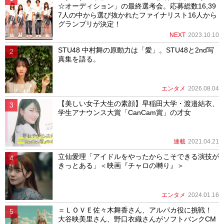
☆オーディション」の最終選考会。応募総数16,39
7人の中から選び抜かれたファイナリスト16人から
グランプリが決定！
NEXT
2023.10.10
STU48 中村舞の原動力は「愛」。STU48と2nd写
真集を語る。
エンタメ
2026.08.04
【美しい女子大生の素顔】早稲田大学・渡邉結衣、
学生アナウンス大賞「CanCam賞」の才女
連載
2021.04.21
立仙愛理「アイドルをやったからこそできる演技が
きっとある」＜映画『チャロの囀り』＞
エンタメ
2024.01.16
＝ＬＯＶＥ佐々木舞香さん、アルパカ役に挑戦！
大谷映美里さん、野口衣織さんがソフトバンクCM