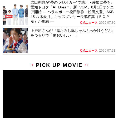
岩田剛典が”夢のラジオカー”で地元・愛知に夢を。
愛知トヨタ「AT Dream」新TVCM、8月1日オンエ
ア開始 ― ヘラルボニー松田崇弥・松田文登、AKB
48 八木愛月、キッズダンサー長瀬柊真（ＥＸＰ
Ｇ）が集結 ―
CMニュース
2026.07.30
上戸彩さんが『鬼おろし豚しゃぶぶっかけうどん』
をつるりで「鬼おいしい！」
CMニュース
2026.07.21
PICK UP MOVIE