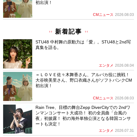
初出演！
CMニュース
2026.08.03
新着記事
STU48 中村舞の原動力は「愛」。STU48と2nd写
真集を語る。
エンタメ
2026.08.04
＝ＬＯＶＥ佐々木舞香さん、アルパカ役に挑戦！
大谷映美里さん、野口衣織さんがソフトバンクCM
初出演！
CMニュース
2026.08.03
Rain Tree、目標の舞台Zepp DiverCityでの 2ndワ
ンマンコンサート大成功！ 初の全員曲「台風の
夜」初披露！ 初の海外単独公演となる韓国コンサ
ートも決定！
エンタメ
2026.07.31