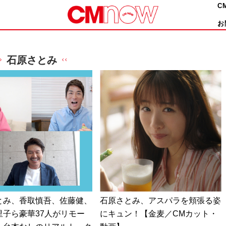
C
お
石原さとみ
とみ、香取慎吾、佐藤健、
石原さとみ、アスパラを頬張る姿
里子ら豪華37人がリモー
にキュン！【金麦／CMカット・