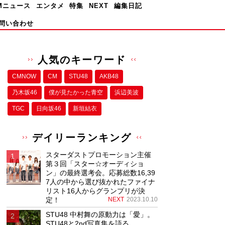
Mニュース
エンタメ
特集
NEXT
編集日記
問い合わせ
人気のキーワード
CMNOW
CM
STU48
AKB48
乃木坂46
僕が⾒たかった⻘空
浜辺美波
TGC
日向坂46
新垣結衣
デイリーランキング
スターダストプロモーション主催
第３回「スター☆オーディショ
ン」の最終選考会。応募総数16,39
7人の中から選び抜かれたファイナ
リスト16人からグランプリが決
定！
NEXT
2023.10.10
STU48 中村舞の原動力は「愛」。
STU48と2nd写真集を語る。