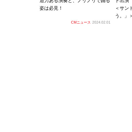
迫力ある演奏と、ノリノリで踊る
ト出演
姿は必見！
＜サン
う。」
CMニュース
2024.02.01