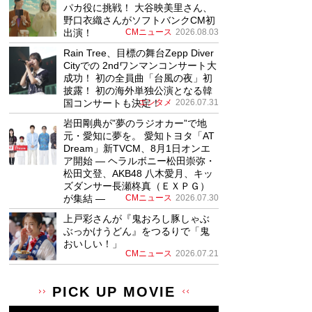
パカ役に挑戦！ 大谷映美里さん、
野口衣織さんがソフトバンクCM初
出演！
CMニュース
2026.08.03
Rain Tree、目標の舞台Zepp Diver
Cityでの 2ndワンマンコンサート大
成功！ 初の全員曲「台風の夜」初
披露！ 初の海外単独公演となる韓
国コンサートも決定！
エンタメ
2026.07.31
岩田剛典が”夢のラジオカー”で地
元・愛知に夢を。 愛知トヨタ「AT
Dream」新TVCM、8月1日オンエ
ア開始 ― ヘラルボニー松田崇弥・
松田文登、AKB48 八木愛月、キッ
ズダンサー長瀬柊真（ＥＸＰＧ）
が集結 ―
CMニュース
2026.07.30
上戸彩さんが『鬼おろし豚しゃぶ
ぶっかけうどん』をつるりで「鬼
おいしい！」
CMニュース
2026.07.21
PICK UP MOVIE