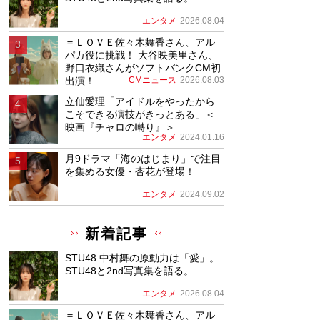
エンタメ
2026.08.04
＝ＬＯＶＥ佐々木舞香さん、アル
パカ役に挑戦！ 大谷映美里さん、
野口衣織さんがソフトバンクCM初
出演！
CMニュース
2026.08.03
立仙愛理「アイドルをやったから
こそできる演技がきっとある」＜
映画『チャロの囀り』＞
エンタメ
2024.01.16
月9ドラマ「海のはじまり」で注目
を集める女優・杏花が登場！
エンタメ
2024.09.02
新着記事
STU48 中村舞の原動力は「愛」。
STU48と2nd写真集を語る。
エンタメ
2026.08.04
＝ＬＯＶＥ佐々木舞香さん、アル