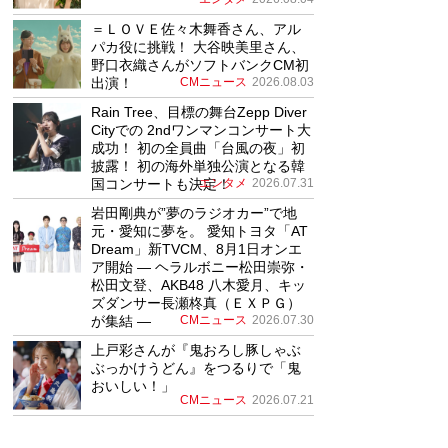
＝ＬＯＶＥ佐々木舞香さん、アル
パカ役に挑戦！ 大谷映美里さん、
野口衣織さんがソフトバンクCM初
出演！
CMニュース
2026.08.03
Rain Tree、目標の舞台Zepp Diver
Cityでの 2ndワンマンコンサート大
成功！ 初の全員曲「台風の夜」初
披露！ 初の海外単独公演となる韓
国コンサートも決定！
エンタメ
2026.07.31
岩田剛典が”夢のラジオカー”で地
元・愛知に夢を。 愛知トヨタ「AT
Dream」新TVCM、8月1日オンエ
ア開始 ― ヘラルボニー松田崇弥・
松田文登、AKB48 八木愛月、キッ
ズダンサー長瀬柊真（ＥＸＰＧ）
が集結 ―
CMニュース
2026.07.30
上戸彩さんが『鬼おろし豚しゃぶ
ぶっかけうどん』をつるりで「鬼
おいしい！」
CMニュース
2026.07.21