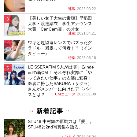
連載
2023.03.22
【美しい女子大生の素顔】早稲田
大学・渡邉結衣、学生アナウンス
大賞「CanCam賞」の才女
連載
2021.04.21
ワキと超望遠レンズでバズったグ
ラドル・累累って何者！？（イン
タビュー）
特集
2025.06.16
LE SSERAFIM 5人が出演するInde
edの新CM！ それぞれ実際に「や
ってみたい仕事」の衣装に変身！
医者に扮したSAKURA（サクラ）
さんがメンバーに向けたアドバイ
スとは？
CMニュース
2025.01.08
新着記事
STU48 中村舞の原動力は「愛」。
STU48と2nd写真集を語る。
エンタメ
2026.08.04