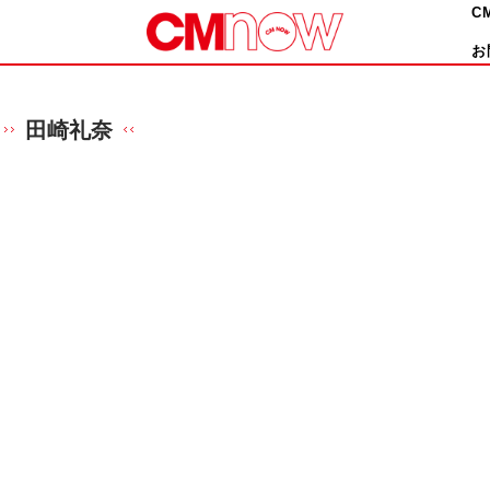
C
お
田崎礼奈