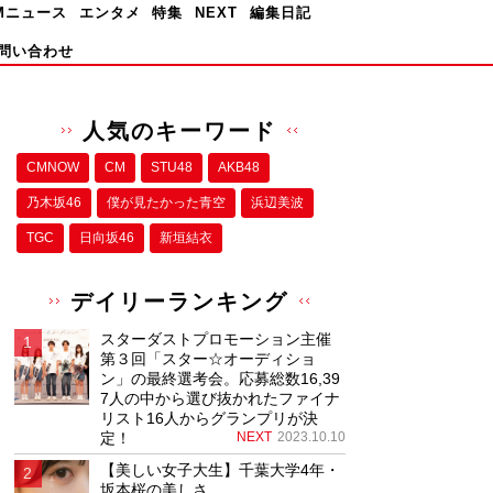
Mニュース
エンタメ
特集
NEXT
編集日記
問い合わせ
人気のキーワード
CMNOW
CM
STU48
AKB48
乃木坂46
僕が⾒たかった⻘空
浜辺美波
TGC
日向坂46
新垣結衣
デイリーランキング
スターダストプロモーション主催
第３回「スター☆オーディショ
ン」の最終選考会。応募総数16,39
7人の中から選び抜かれたファイナ
リスト16人からグランプリが決
定！
NEXT
2023.10.10
【美しい女子大生】千葉大学4年・
坂本桜の美しさ