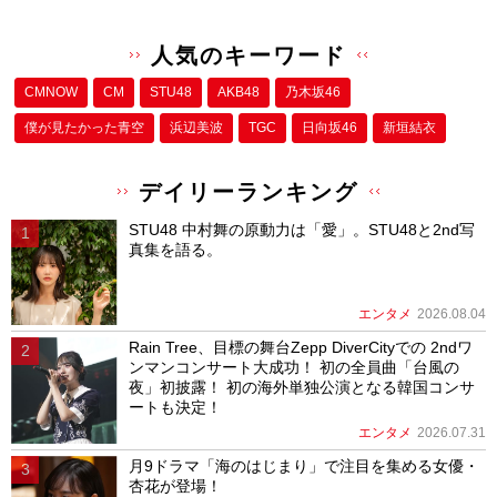
人気のキーワード
CMNOW
CM
STU48
AKB48
乃木坂46
僕が⾒たかった⻘空
浜辺美波
TGC
日向坂46
新垣結衣
デイリーランキング
STU48 中村舞の原動力は「愛」。STU48と2nd写
真集を語る。
エンタメ
2026.08.04
Rain Tree、目標の舞台Zepp DiverCityでの 2ndワ
ンマンコンサート大成功！ 初の全員曲「台風の
夜」初披露！ 初の海外単独公演となる韓国コンサ
ートも決定！
エンタメ
2026.07.31
月9ドラマ「海のはじまり」で注目を集める女優・
杏花が登場！