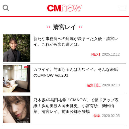
清宮レイ
新たな事務所への所属が決まった女優・清宮レ
イ。これから歩む道とは。
NEXT
2025.12.12
カワイイ。与田ちゃんはカワイイ。そんな表紙
のCMNOW Vol.203
編集日記
2020.02.10
乃木坂46与田祐希「CMNOW」で超ドアップ表
紙！浜辺美波＆岡田健史、小宮有紗、柴田柚
菜、清宮レイ、前田公輝ら登場
特集
2020.02.05