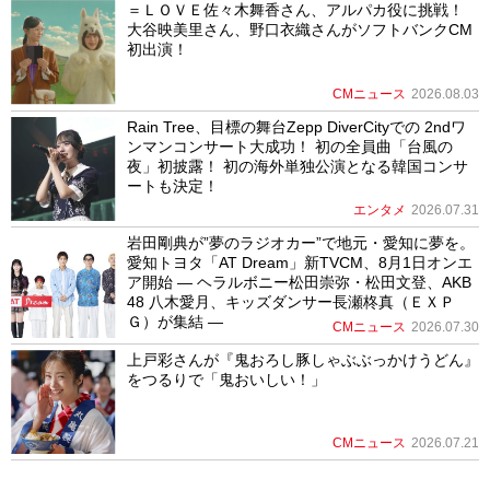
＝ＬＯＶＥ佐々木舞香さん、アルパカ役に挑戦！
大谷映美里さん、野口衣織さんがソフトバンクCM
初出演！
CMニュース
2026.08.03
Rain Tree、目標の舞台Zepp DiverCityでの 2ndワ
ンマンコンサート大成功！ 初の全員曲「台風の
夜」初披露！ 初の海外単独公演となる韓国コンサ
ートも決定！
エンタメ
2026.07.31
岩田剛典が”夢のラジオカー”で地元・愛知に夢を。
愛知トヨタ「AT Dream」新TVCM、8月1日オンエ
ア開始 ― ヘラルボニー松田崇弥・松田文登、AKB
48 八木愛月、キッズダンサー長瀬柊真（ＥＸＰ
Ｇ）が集結 ―
CMニュース
2026.07.30
上戸彩さんが『鬼おろし豚しゃぶぶっかけうどん』
をつるりで「鬼おいしい！」
CMニュース
2026.07.21