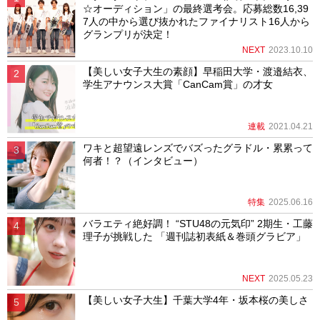
☆オーディション」の最終選考会。応募総数16,39
7人の中から選び抜かれたファイナリスト16人から
グランプリが決定！
NEXT
2023.10.10
【美しい女子大生の素顔】早稲田大学・渡邉結衣、
学生アナウンス大賞「CanCam賞」の才女
連載
2021.04.21
ワキと超望遠レンズでバズったグラドル・累累って
何者！？（インタビュー）
特集
2025.06.16
バラエティ絶好調！ “STU48の元気印” 2期生・工藤
理子が挑戦した 「週刊誌初表紙＆巻頭グラビア」
NEXT
2025.05.23
【美しい女子大生】千葉大学4年・坂本桜の美しさ