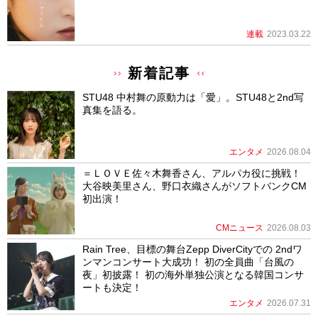
連載
2023.03.22
新着記事
STU48 中村舞の原動力は「愛」。STU48と2nd写
真集を語る。
エンタメ
2026.08.04
＝ＬＯＶＥ佐々木舞香さん、アルパカ役に挑戦！
大谷映美里さん、野口衣織さんがソフトバンクCM
初出演！
CMニュース
2026.08.03
Rain Tree、目標の舞台Zepp DiverCityでの 2ndワ
ンマンコンサート大成功！ 初の全員曲「台風の
夜」初披露！ 初の海外単独公演となる韓国コンサ
ートも決定！
エンタメ
2026.07.31