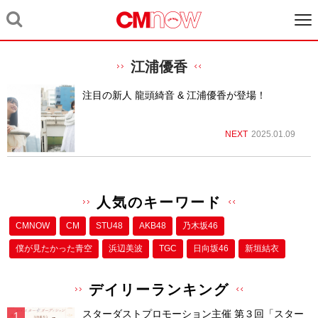
江浦優香
注目の新人 龍頭綺音 & 江浦優香が登場！
NEXT
2025.01.09
人気のキーワード
CMNOW
CM
STU48
AKB48
乃木坂46
僕が⾒たかった⻘空
浜辺美波
TGC
日向坂46
新垣結衣
デイリーランキング
スターダストプロモーション主催 第３回「スター