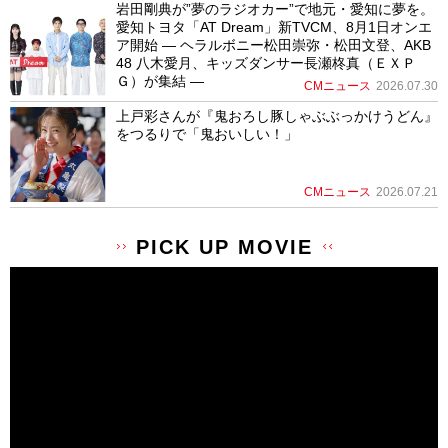
岩田剛典が”夢のラジオカー”で地元・愛知に夢を。
愛知トヨタ「AT Dream」新TVCM、8月1日オンエ
ア開始 ― ヘラルボニー松田崇弥・松田文登、AKB
48 八木愛月、キッズダンサー長瀬柊真（ＥＸＰ
Ｇ）が集結 ―
CMニュース
2026.07.30
上戸彩さんが『鬼おろし豚しゃぶぶっかけうどん』
をつるりで「鬼おいしい！」
CMニュース
2026.07.21
PICK UP MOVIE