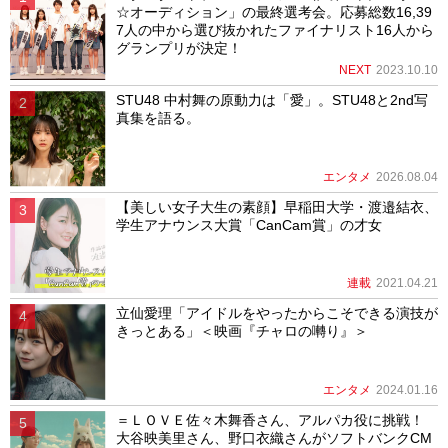
☆オーディション」の最終選考会。応募総数16,39
7人の中から選び抜かれたファイナリスト16人から
グランプリが決定！
NEXT
2023.10.10
STU48 中村舞の原動力は「愛」。STU48と2nd写
真集を語る。
エンタメ
2026.08.04
【美しい女子大生の素顔】早稲田大学・渡邉結衣、
学生アナウンス大賞「CanCam賞」の才女
連載
2021.04.21
立仙愛理「アイドルをやったからこそできる演技が
きっとある」＜映画『チャロの囀り』＞
エンタメ
2024.01.16
＝ＬＯＶＥ佐々木舞香さん、アルパカ役に挑戦！
大谷映美里さん、野口衣織さんがソフトバンクCM