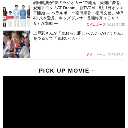
岩田剛典が”夢のラジオカー”で地元・愛知に夢を。
愛知トヨタ「AT Dream」新TVCM、8月1日オンエ
ア開始 ― ヘラルボニー松田崇弥・松田文登、AKB
48 八木愛月、キッズダンサー長瀬柊真（ＥＸＰ
Ｇ）が集結 ―
CMニュース
2026.07.30
上戸彩さんが『鬼おろし豚しゃぶぶっかけうどん』
をつるりで「鬼おいしい！」
CMニュース
2026.07.21
PICK UP MOVIE