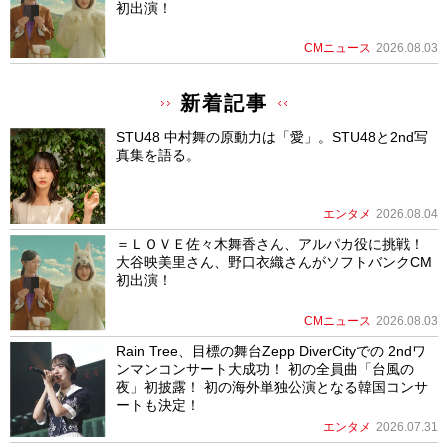
初出演！
CMニュース
2026.08.03
新着記事
STU48 中村舞の原動力は「愛」。STU48と2nd写
真集を語る。
エンタメ
2026.08.04
＝ＬＯＶＥ佐々木舞香さん、アルパカ役に挑戦！
大谷映美里さん、野口衣織さんがソフトバンクCM
初出演！
CMニュース
2026.08.03
Rain Tree、目標の舞台Zepp DiverCityでの 2ndワ
ンマンコンサート大成功！ 初の全員曲「台風の
夜」初披露！ 初の海外単独公演となる韓国コンサ
ートも決定！
エンタメ
2026.07.31