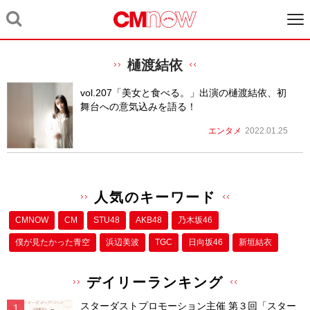
樋渡結依
vol.207「美女と食べる。」出演の樋渡結依、初
舞台への意気込みを語る！
エンタメ
2022.01.25
人気のキーワード
CMNOW
CM
STU48
AKB48
乃木坂46
僕が⾒たかった⻘空
浜辺美波
TGC
日向坂46
新垣結衣
デイリーランキング
スターダストプロモーション主催 第３回「スター