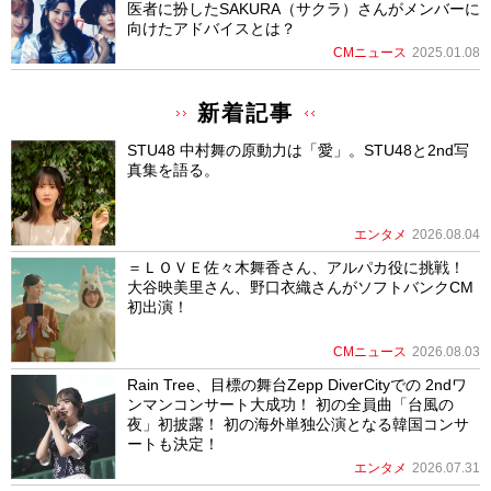
医者に扮したSAKURA（サクラ）さんがメンバーに
向けたアドバイスとは？
CMニュース
2025.01.08
新着記事
STU48 中村舞の原動力は「愛」。STU48と2nd写
真集を語る。
エンタメ
2026.08.04
＝ＬＯＶＥ佐々木舞香さん、アルパカ役に挑戦！
大谷映美里さん、野口衣織さんがソフトバンクCM
初出演！
CMニュース
2026.08.03
Rain Tree、目標の舞台Zepp DiverCityでの 2ndワ
ンマンコンサート大成功！ 初の全員曲「台風の
夜」初披露！ 初の海外単独公演となる韓国コンサ
ートも決定！
エンタメ
2026.07.31