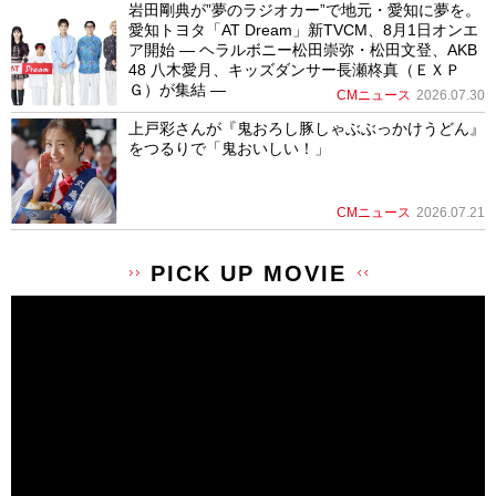
岩田剛典が”夢のラジオカー”で地元・愛知に夢を。
愛知トヨタ「AT Dream」新TVCM、8月1日オンエ
ア開始 ― ヘラルボニー松田崇弥・松田文登、AKB
48 八木愛月、キッズダンサー長瀬柊真（ＥＸＰ
Ｇ）が集結 ―
CMニュース
2026.07.30
上戸彩さんが『鬼おろし豚しゃぶぶっかけうどん』
をつるりで「鬼おいしい！」
CMニュース
2026.07.21
PICK UP MOVIE