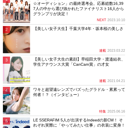
☆オーディション」の最終選考会。応募総数16,39
7人の中から選び抜かれたファイナリスト16人から
グランプリが決定！
NEXT
2023.10.10
【美しい女子大生】千葉大学4年・坂本桜の美しさ
連載
2023.03.22
【美しい女子大生の素顔】早稲田大学・渡邉結衣、
学生アナウンス大賞「CanCam賞」の才女
連載
2021.04.21
ワキと超望遠レンズでバズったグラドル・累累って
何者！？（インタビュー）
特集
2025.06.16
LE SSERAFIM 5人が出演するIndeedの新CM！ そ
れぞれ実際に「やってみたい仕事」の衣装に変身！