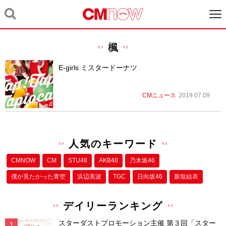
楓
E-girls ミスタードーナツ
CMニュース
2019.07.09
人気のキーワード
CMNOW
CM
STU48
AKB48
乃木坂46
僕が⾒たかった⻘空
浜辺美波
TGC
日向坂46
新垣結衣
デイリーランキング
スターダストプロモーション主催 第３回「スター