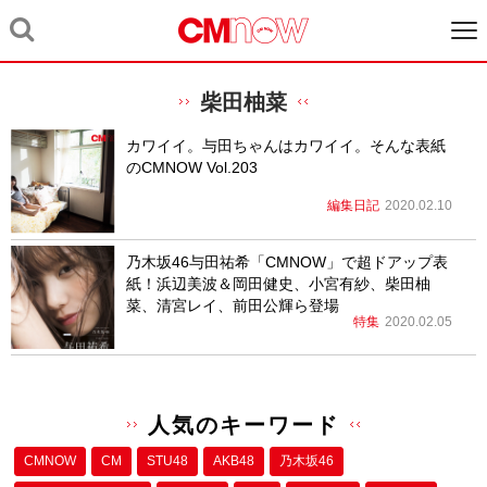
柴田柚菜
カワイイ。与田ちゃんはカワイイ。そんな表紙
のCMNOW Vol.203
編集日記
2020.02.10
乃木坂46与田祐希「CMNOW」で超ドアップ表
紙！浜辺美波＆岡田健史、小宮有紗、柴田柚
菜、清宮レイ、前田公輝ら登場
特集
2020.02.05
人気のキーワード
CMNOW
CM
STU48
AKB48
乃木坂46