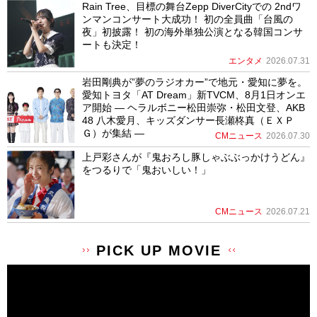
Rain Tree、目標の舞台Zepp DiverCityでの 2ndワ
ンマンコンサート大成功！ 初の全員曲「台風の
夜」初披露！ 初の海外単独公演となる韓国コンサ
ートも決定！
エンタメ
2026.07.31
岩田剛典が”夢のラジオカー”で地元・愛知に夢を。
愛知トヨタ「AT Dream」新TVCM、8月1日オンエ
ア開始 ― ヘラルボニー松田崇弥・松田文登、AKB
48 八木愛月、キッズダンサー長瀬柊真（ＥＸＰ
Ｇ）が集結 ―
CMニュース
2026.07.30
上戸彩さんが『鬼おろし豚しゃぶぶっかけうどん』
をつるりで「鬼おいしい！」
CMニュース
2026.07.21
PICK UP MOVIE