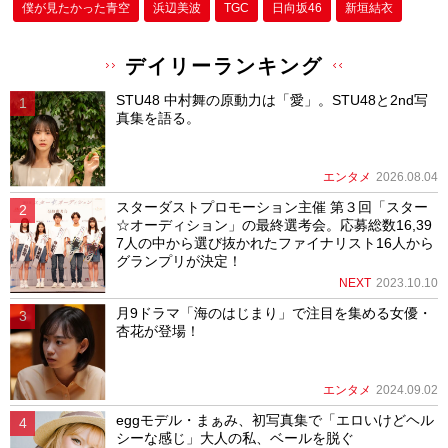
僕が⾒たかった⻘空
浜辺美波
TGC
日向坂46
新垣結衣
デイリーランキング
STU48 中村舞の原動力は「愛」。STU48と2nd写
真集を語る。
エンタメ
2026.08.04
スターダストプロモーション主催 第３回「スター
☆オーディション」の最終選考会。応募総数16,39
7人の中から選び抜かれたファイナリスト16人から
グランプリが決定！
NEXT
2023.10.10
月9ドラマ「海のはじまり」で注目を集める女優・
杏花が登場！
エンタメ
2024.09.02
eggモデル・まぁみ、初写真集で「エロいけどヘル
シーな感じ」大人の私、ベールを脱ぐ