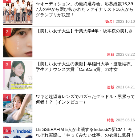
☆オーディション」の最終選考会。応募総数16,39
7人の中から選び抜かれたファイナリスト16人から
グランプリが決定！
NEXT
2023.10.10
【美しい女子大生】千葉大学4年・坂本桜の美しさ
連載
2023.03.22
【美しい女子大生の素顔】早稲田大学・渡邉結衣、
学生アナウンス大賞「CanCam賞」の才女
連載
2021.04.21
ワキと超望遠レンズでバズったグラドル・累累って
何者！？（インタビュー）
特集
2025.06.16
LE SSERAFIM 5人が出演するIndeedの新CM！ そ
れぞれ実際に「やってみたい仕事」の衣装に変身！