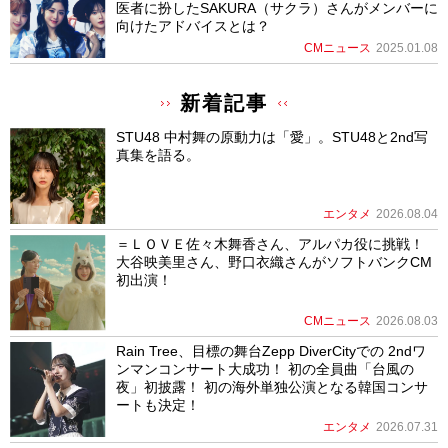
医者に扮したSAKURA（サクラ）さんがメンバーに
向けたアドバイスとは？
CMニュース
2025.01.08
新着記事
STU48 中村舞の原動力は「愛」。STU48と2nd写
真集を語る。
エンタメ
2026.08.04
＝ＬＯＶＥ佐々木舞香さん、アルパカ役に挑戦！
大谷映美里さん、野口衣織さんがソフトバンクCM
初出演！
CMニュース
2026.08.03
Rain Tree、目標の舞台Zepp DiverCityでの 2ndワ
ンマンコンサート大成功！ 初の全員曲「台風の
夜」初披露！ 初の海外単独公演となる韓国コンサ
ートも決定！
エンタメ
2026.07.31