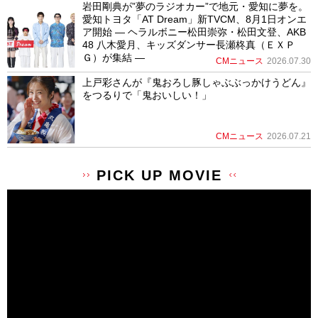
岩田剛典が”夢のラジオカー”で地元・愛知に夢を。
愛知トヨタ「AT Dream」新TVCM、8月1日オンエ
ア開始 ― ヘラルボニー松田崇弥・松田文登、AKB
48 八木愛月、キッズダンサー長瀬柊真（ＥＸＰ
Ｇ）が集結 ―
CMニュース
2026.07.30
上戸彩さんが『鬼おろし豚しゃぶぶっかけうどん』
をつるりで「鬼おいしい！」
CMニュース
2026.07.21
PICK UP MOVIE