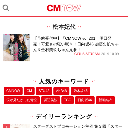
松本妃代
【予約受付中】「CMNOW vol.201」明日発
売！可愛さの狂い咲き！日向坂46 加藤史帆ちゃ
ん＆金村美玖ちゃん見参！
GIRLS STREAM
2019.10.09
人気のキーワード
CMNOW
CM
STU48
AKB48
乃木坂46
僕が⾒たかった⻘空
浜辺美波
TGC
日向坂46
新垣結衣
デイリーランキング
スターダストプロモーション主催 第３回「スター