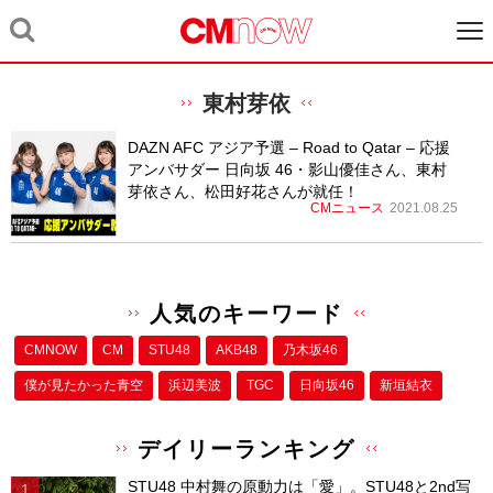
東村芽依
DAZN AFC アジア予選 – Road to Qatar – 応援
アンバサダー 日向坂 46・影山優佳さん、東村
芽依さん、松田好花さんが就任！
CMニュース
2021.08.25
人気のキーワード
CMNOW
CM
STU48
AKB48
乃木坂46
僕が⾒たかった⻘空
浜辺美波
TGC
日向坂46
新垣結衣
デイリーランキング
STU48 中村舞の原動力は「愛」。STU48と2nd写