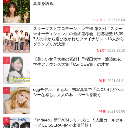
真集を語る。
エンタメ
2026.08.04
スターダストプロモーション主催 第３回「スター
☆オーディション」の最終選考会。応募総数16,39
7人の中から選び抜かれたファイナリスト16人から
グランプリが決定！
NEXT
2023.10.10
【美しい女子大生の素顔】早稲田大学・渡邉結衣、
学生アナウンス大賞「CanCam賞」の才女
連載
2021.04.21
eggモデル・まぁみ、初写真集で「エロいけどヘル
シーな感じ」大人の私、ベールを脱ぐ
特集
2021.08.06
「Indeed」新TVCMシリーズに、5人組ガールグル
ープ LE SSERAFIMが出演開始！