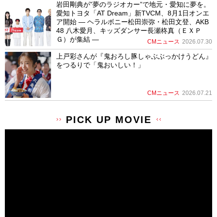
岩田剛典が”夢のラジオカー”で地元・愛知に夢を。
愛知トヨタ「AT Dream」新TVCM、8月1日オンエ
ア開始 ― ヘラルボニー松田崇弥・松田文登、AKB
48 八木愛月、キッズダンサー長瀬柊真（ＥＸＰ
Ｇ）が集結 ―
CMニュース
2026.07.30
上戸彩さんが『鬼おろし豚しゃぶぶっかけうどん』
をつるりで「鬼おいしい！」
CMニュース
2026.07.21
PICK UP MOVIE