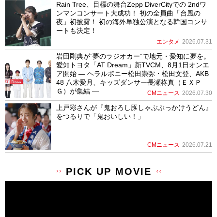
Rain Tree、目標の舞台Zepp DiverCityでの 2ndワ
ンマンコンサート大成功！ 初の全員曲「台風の
夜」初披露！ 初の海外単独公演となる韓国コンサ
ートも決定！
エンタメ
2026.07.31
岩田剛典が”夢のラジオカー”で地元・愛知に夢を。
愛知トヨタ「AT Dream」新TVCM、8月1日オンエ
ア開始 ― ヘラルボニー松田崇弥・松田文登、AKB
48 八木愛月、キッズダンサー長瀬柊真（ＥＸＰ
Ｇ）が集結 ―
CMニュース
2026.07.30
上戸彩さんが『鬼おろし豚しゃぶぶっかけうどん』
をつるりで「鬼おいしい！」
CMニュース
2026.07.21
PICK UP MOVIE