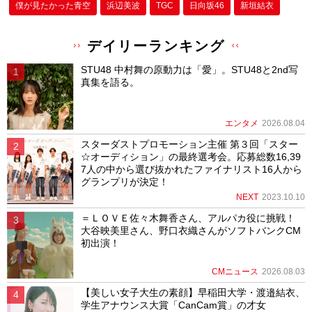
僕が⾒たかった⻘空
浜辺美波
TGC
日向坂46
新垣結衣
デイリーランキング
STU48 中村舞の原動力は「愛」。STU48と2nd写
真集を語る。
エンタメ
2026.08.04
スターダストプロモーション主催 第３回「スター
☆オーディション」の最終選考会。応募総数16,39
7人の中から選び抜かれたファイナリスト16人から
グランプリが決定！
NEXT
2023.10.10
＝ＬＯＶＥ佐々木舞香さん、アルパカ役に挑戦！
大谷映美里さん、野口衣織さんがソフトバンクCM
初出演！
CMニュース
2026.08.03
【美しい女子大生の素顔】早稲田大学・渡邉結衣、
学生アナウンス大賞「CanCam賞」の才女