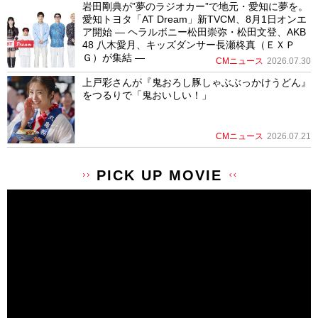
岩田剛典が”夢のラジオカー”で地元・愛知に夢を。
愛知トヨタ「AT Dream」新TVCM、8月1日オンエ
ア開始 ― ヘラルボニー松田崇弥・松田文登、AKB
48 八木愛月、キッズダンサー長瀬柊真（ＥＸＰ
Ｇ）が集結 ―
CMニュース
2026.07.30
上戸彩さんが『鬼おろし豚しゃぶぶっかけうどん』
をつるりで「鬼おいしい！」
CMニュース
2026.07.21
PICK UP MOVIE