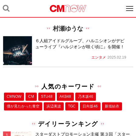
村瀬ゆうな
６人組アイドルグループ、ハルニシオンがデビ
ューライブ『ハルジオンが咲く頃に』を開催！
エンタメ
2025.02.19
人気のキーワード
CMNOW
CM
STU48
AKB48
乃木坂46
僕が⾒たかった⻘空
浜辺美波
TGC
日向坂46
新垣結衣
デイリーランキング
スターダストプロモーション主催 第３回「スター