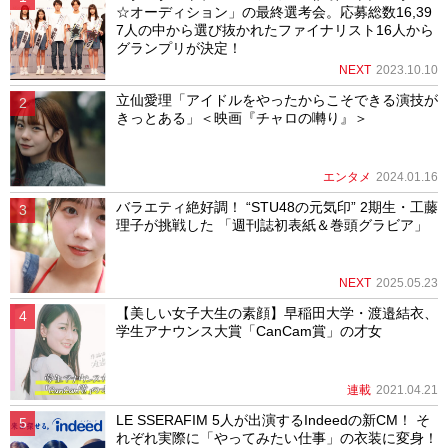
☆オーディション」の最終選考会。応募総数16,39
7人の中から選び抜かれたファイナリスト16人から
グランプリが決定！
NEXT
2023.10.10
立仙愛理「アイドルをやったからこそできる演技が
きっとある」＜映画『チャロの囀り』＞
エンタメ
2024.01.16
バラエティ絶好調！ “STU48の元気印” 2期生・工藤
理子が挑戦した 「週刊誌初表紙＆巻頭グラビア」
NEXT
2025.05.23
【美しい女子大生の素顔】早稲田大学・渡邉結衣、
学生アナウンス大賞「CanCam賞」の才女
連載
2021.04.21
LE SSERAFIM 5人が出演するIndeedの新CM！ そ
れぞれ実際に「やってみたい仕事」の衣装に変身！