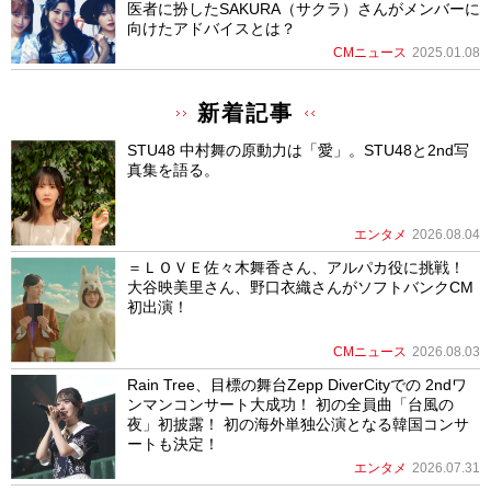
医者に扮したSAKURA（サクラ）さんがメンバーに
向けたアドバイスとは？
CMニュース
2025.01.08
新着記事
STU48 中村舞の原動力は「愛」。STU48と2nd写
真集を語る。
エンタメ
2026.08.04
＝ＬＯＶＥ佐々木舞香さん、アルパカ役に挑戦！
大谷映美里さん、野口衣織さんがソフトバンクCM
初出演！
CMニュース
2026.08.03
Rain Tree、目標の舞台Zepp DiverCityでの 2ndワ
ンマンコンサート大成功！ 初の全員曲「台風の
夜」初披露！ 初の海外単独公演となる韓国コンサ
ートも決定！
エンタメ
2026.07.31