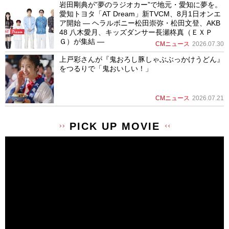
岩田剛典が”夢のラジオカー”で地元・愛知に夢を。
愛知トヨタ「AT Dream」新TVCM、8月1日オンエ
ア開始 ― ヘラルボニー松田崇弥・松田文登、AKB
48 八木愛月、キッズダンサー長瀬柊真（ＥＸＰ
Ｇ）が集結 ―
CMニュース
2026.07.30
上戸彩さんが『鬼おろし豚しゃぶぶっかけうどん』
をつるりで「鬼おいしい！」
CMニュース
2026.07.21
PICK UP MOVIE