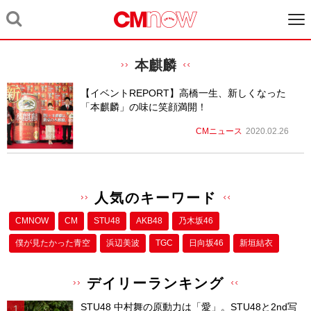
本麒麟
【イベントREPORT】高橋一生、新しくなった
「本麒麟」の味に笑顔満開！
CMニュース
2020.02.26
人気のキーワード
CMNOW
CM
STU48
AKB48
乃木坂46
僕が⾒たかった⻘空
浜辺美波
TGC
日向坂46
新垣結衣
デイリーランキング
STU48 中村舞の原動力は「愛」。STU48と2nd写