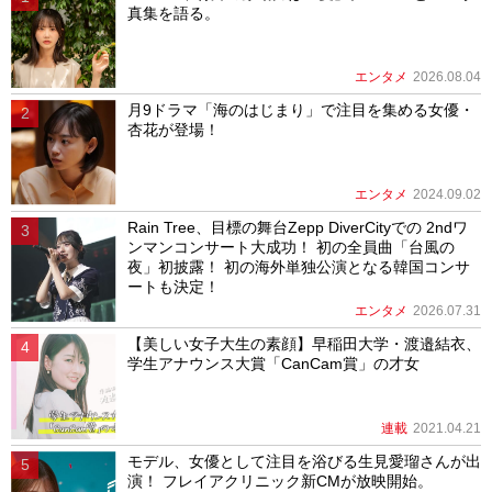
真集を語る。
エンタメ
2026.08.04
月9ドラマ「海のはじまり」で注目を集める女優・
杏花が登場！
エンタメ
2024.09.02
Rain Tree、目標の舞台Zepp DiverCityでの 2ndワ
ンマンコンサート大成功！ 初の全員曲「台風の
夜」初披露！ 初の海外単独公演となる韓国コンサ
ートも決定！
エンタメ
2026.07.31
【美しい女子大生の素顔】早稲田大学・渡邉結衣、
学生アナウンス大賞「CanCam賞」の才女
連載
2021.04.21
モデル、女優として注目を浴びる生見愛瑠さんが出
演！ フレイアクリニック新CMが放映開始。