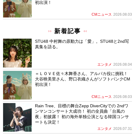
初出演！
CMニュース
2026.08.03
新着記事
STU48 中村舞の原動力は「愛」。STU48と2nd写
真集を語る。
エンタメ
2026.08.04
＝ＬＯＶＥ佐々木舞香さん、アルパカ役に挑戦！
大谷映美里さん、野口衣織さんがソフトバンクCM
初出演！
CMニュース
2026.08.03
Rain Tree、目標の舞台Zepp DiverCityでの 2ndワ
ンマンコンサート大成功！ 初の全員曲「台風の
夜」初披露！ 初の海外単独公演となる韓国コンサ
ートも決定！
エンタメ
2026.07.31