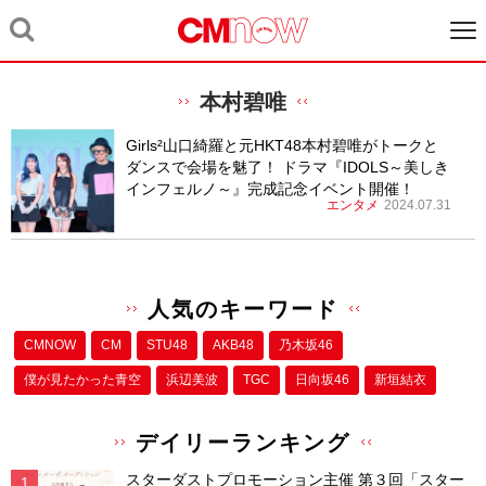
本村碧唯
Girls²山口綺羅と元HKT48本村碧唯がトークと
ダンスで会場を魅了！ ドラマ『IDOLS～美しき
インフェルノ～』完成記念イベント開催！
エンタメ
2024.07.31
人気のキーワード
CMNOW
CM
STU48
AKB48
乃木坂46
僕が⾒たかった⻘空
浜辺美波
TGC
日向坂46
新垣結衣
デイリーランキング
スターダストプロモーション主催 第３回「スター