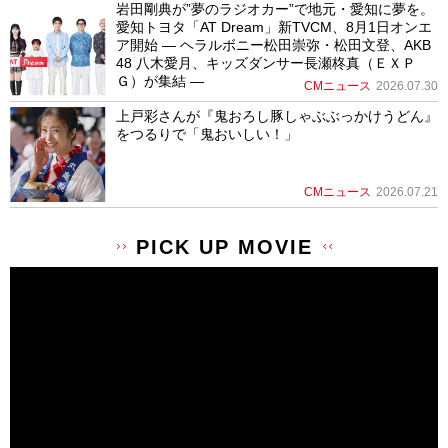
岩田剛典が”夢のラジオカー”で地元・愛知に夢を。
愛知トヨタ「AT Dream」新TVCM、8月1日オンエ
ア開始 ― ヘラルボニー松田崇弥・松田文登、AKB
48 八木愛月、キッズダンサー長瀬柊真（ＥＸＰ
Ｇ）が集結 ―
CMニュース
2026.07.30
上戸彩さんが『鬼おろし豚しゃぶぶっかけうどん』
をつるりで「鬼おいしい！」
CMニュース
2026.07.21
PICK UP MOVIE