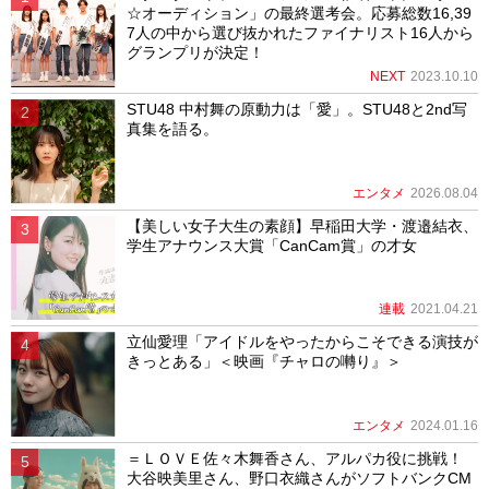
☆オーディション」の最終選考会。応募総数16,39
7人の中から選び抜かれたファイナリスト16人から
グランプリが決定！
NEXT
2023.10.10
STU48 中村舞の原動力は「愛」。STU48と2nd写
真集を語る。
エンタメ
2026.08.04
【美しい女子大生の素顔】早稲田大学・渡邉結衣、
学生アナウンス大賞「CanCam賞」の才女
連載
2021.04.21
立仙愛理「アイドルをやったからこそできる演技が
きっとある」＜映画『チャロの囀り』＞
エンタメ
2024.01.16
＝ＬＯＶＥ佐々木舞香さん、アルパカ役に挑戦！
大谷映美里さん、野口衣織さんがソフトバンクCM