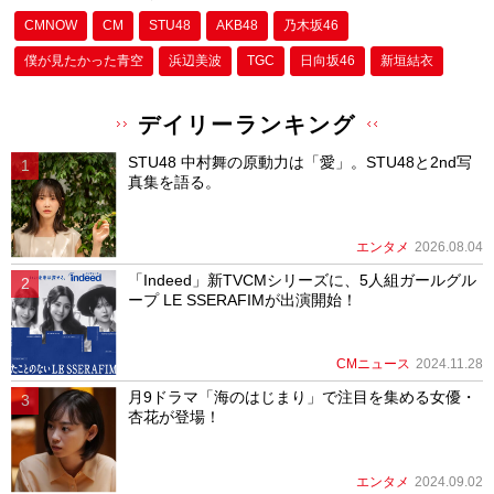
CMNOW
CM
STU48
AKB48
乃木坂46
僕が⾒たかった⻘空
浜辺美波
TGC
日向坂46
新垣結衣
デイリーランキング
STU48 中村舞の原動力は「愛」。STU48と2nd写
真集を語る。
エンタメ
2026.08.04
「Indeed」新TVCMシリーズに、5人組ガールグル
ープ LE SSERAFIMが出演開始！
CMニュース
2024.11.28
月9ドラマ「海のはじまり」で注目を集める女優・
杏花が登場！
エンタメ
2024.09.02