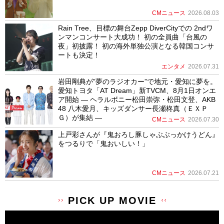
CMニュース
2026.08.03
Rain Tree、目標の舞台Zepp DiverCityでの 2ndワ
ンマンコンサート大成功！ 初の全員曲「台風の
夜」初披露！ 初の海外単独公演となる韓国コンサ
ートも決定！
エンタメ
2026.07.31
岩田剛典が”夢のラジオカー”で地元・愛知に夢を。
愛知トヨタ「AT Dream」新TVCM、8月1日オンエ
ア開始 ― ヘラルボニー松田崇弥・松田文登、AKB
48 八木愛月、キッズダンサー長瀬柊真（ＥＸＰ
Ｇ）が集結 ―
CMニュース
2026.07.30
上戸彩さんが『鬼おろし豚しゃぶぶっかけうどん』
をつるりで「鬼おいしい！」
CMニュース
2026.07.21
PICK UP MOVIE