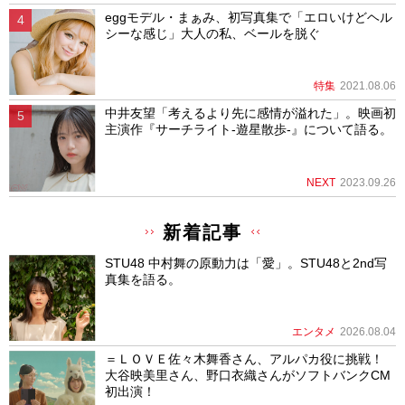
eggモデル・まぁみ、初写真集で「エロいけどヘル
シーな感じ」大人の私、ベールを脱ぐ
特集
2021.08.06
中井友望「考えるより先に感情が溢れた」。映画初
主演作『サーチライト-遊星散歩-』について語る。
NEXT
2023.09.26
新着記事
STU48 中村舞の原動力は「愛」。STU48と2nd写
真集を語る。
エンタメ
2026.08.04
＝ＬＯＶＥ佐々木舞香さん、アルパカ役に挑戦！
大谷映美里さん、野口衣織さんがソフトバンクCM
初出演！