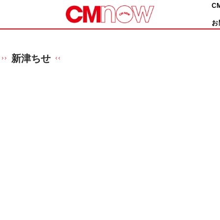
C
お
新津ちせ