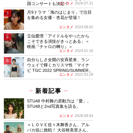
国コンサートも決定！
エンタメ
2026.07.31
月9ドラマ「海のはじまり」で注目
を集める女優・杏花が登場！
エンタメ
2024.09.02
立仙愛理「アイドルをやったから
こそできる演技がきっとある」＜
映画『チャロの囀り』＞
エンタメ
2024.01.16
自分らしさ全開の安斉星来、ラン
ウェイで輝くカリスマ性「マイナ
ビ TGC 2022 SPRING/SUMMER」
エンタメ
2022.03.28
新着記事
STU48 中村舞の原動力は「愛」。
STU48と2nd写真集を語る。
エンタメ
2026.08.04
＝ＬＯＶＥ佐々木舞香さん、アル
パカ役に挑戦！ 大谷映美里さん、