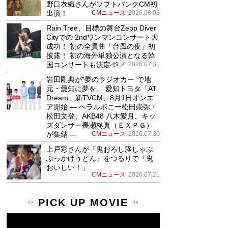
野口衣織さんがソフトバンクCM初
出演！
CMニュース
2026.08.03
Rain Tree、目標の舞台Zepp Diver
Cityでの 2ndワンマンコンサート大
成功！ 初の全員曲「台風の夜」初
披露！ 初の海外単独公演となる韓
国コンサートも決定！
エンタメ
2026.07.31
岩田剛典が”夢のラジオカー”で地
元・愛知に夢を。 愛知トヨタ「AT
Dream」新TVCM、8月1日オンエ
ア開始 ― ヘラルボニー松田崇弥・
松田文登、AKB48 八木愛月、キッ
ズダンサー長瀬柊真（ＥＸＰＧ）
が集結 ―
CMニュース
2026.07.30
上戸彩さんが『鬼おろし豚しゃぶ
ぶっかけうどん』をつるりで「鬼
おいしい！」
CMニュース
2026.07.21
PICK UP MOVIE