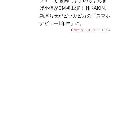
フ！ 「ひき肉です」のちょんま
げ小僧がCM初出演！ HIKAKIN、
新津ちせがピッカピカの「スマホ
デビュー1年生」に。
CMニュース
2023.12.04