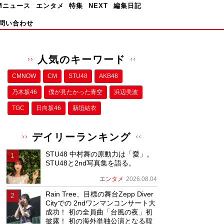
Mニュース
エンタメ
特集
NEXT
編集日記
問い合わせ
人気のキーワード
CMNOW
CM
STU48
AKB48
乃木坂46
僕が⾒たかった⻘空
浜辺美波
TGC
日向坂46
新垣結衣
デイリーランキング
STU48 中村舞の原動力は「愛」。
STU48と2nd写真集を語る。
エンタメ
2026.08.04
Rain Tree、目標の舞台Zepp Diver
Cityでの 2ndワンマンコンサート大
成功！ 初の全員曲「台風の夜」初
披露！ 初の海外単独公演となる韓