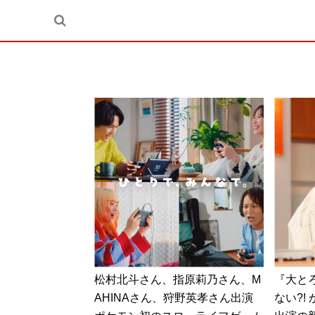
松村北斗さん、指原莉乃さん、M
『大と
AHINAさん、狩野英孝さん出演
ない?!