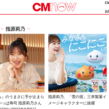
C
お
指原莉乃
ろ』のうまさに手が止まら
指原莉乃、「雪の宿」三幸製菓イ
 かっぱ寿司 指原莉乃さん
メージキャラクターに抜擢