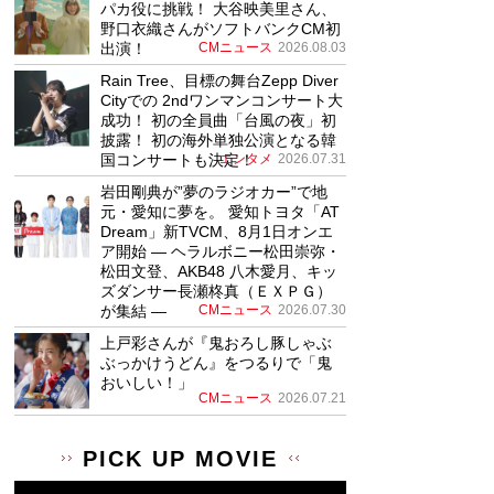
パカ役に挑戦！ 大谷映美里さん、
野口衣織さんがソフトバンクCM初
出演！
CMニュース
2026.08.03
Rain Tree、目標の舞台Zepp Diver
Cityでの 2ndワンマンコンサート大
成功！ 初の全員曲「台風の夜」初
披露！ 初の海外単独公演となる韓
国コンサートも決定！
エンタメ
2026.07.31
岩田剛典が”夢のラジオカー”で地
元・愛知に夢を。 愛知トヨタ「AT
Dream」新TVCM、8月1日オンエ
ア開始 ― ヘラルボニー松田崇弥・
松田文登、AKB48 八木愛月、キッ
ズダンサー長瀬柊真（ＥＸＰＧ）
が集結 ―
CMニュース
2026.07.30
上戸彩さんが『鬼おろし豚しゃぶ
ぶっかけうどん』をつるりで「鬼
おいしい！」
CMニュース
2026.07.21
PICK UP MOVIE