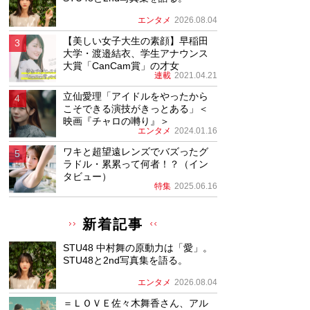
エンタメ
2026.08.04
【美しい女子大生の素顔】早稲田
大学・渡邉結衣、学生アナウンス
大賞「CanCam賞」の才女
連載
2021.04.21
立仙愛理「アイドルをやったから
こそできる演技がきっとある」＜
映画『チャロの囀り』＞
エンタメ
2024.01.16
ワキと超望遠レンズでバズったグ
ラドル・累累って何者！？（イン
タビュー）
特集
2025.06.16
新着記事
STU48 中村舞の原動力は「愛」。
STU48と2nd写真集を語る。
エンタメ
2026.08.04
＝ＬＯＶＥ佐々木舞香さん、アル