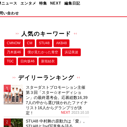
Mニュース
エンタメ
特集
NEXT
編集日記
問い合わせ
人気のキーワード
CMNOW
CM
STU48
AKB48
乃木坂46
僕が⾒たかった⻘空
浜辺美波
TGC
日向坂46
新垣結衣
デイリーランキング
スターダストプロモーション主催
第３回「スター☆オーディショ
ン」の最終選考会。応募総数16,39
7人の中から選び抜かれたファイナ
リスト16人からグランプリが決
定！
NEXT
2023.10.10
STU48 中村舞の原動力は「愛」。
STU48と2nd写真集を語る。