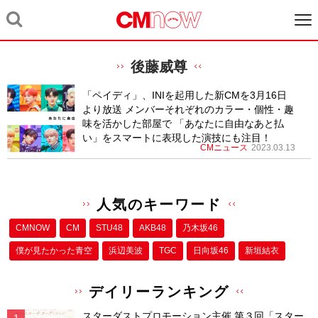
後藤威尊
「ペイディ」、INIを起用した新CMを3月16日
より放送 メンバーそれぞれのカラー・個性・趣
味を活かした部屋で 「あなたに自由なあと払
い」をスマートに表現した演技にも注目！
CMニュース
2023.03.13
人気のキーワード
CMNOW
CM
STU48
AKB48
乃木坂46
僕が⾒たかった⻘空
浜辺美波
TGC
日向坂46
新垣結衣
デイリーランキング
スターダストプロモーション主催 第３回「スター