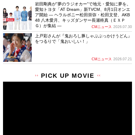
岩田剛典が”夢のラジオカー”で地元・愛知に夢を。
愛知トヨタ「AT Dream」新TVCM、8月1日オンエ
ア開始 ― ヘラルボニー松田崇弥・松田文登、AKB
48 八木愛月、キッズダンサー長瀬柊真（ＥＸＰ
Ｇ）が集結 ―
CMニュース
2026.07.30
上戸彩さんが『鬼おろし豚しゃぶぶっかけうどん』
をつるりで「鬼おいしい！」
CMニュース
2026.07.21
PICK UP MOVIE