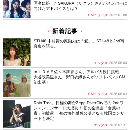
医者に扮したSAKURA（サクラ）さんがメンバーに
向けたアドバイスとは？
CMニュース
2025.01.08
新着記事
STU48 中村舞の原動力は「愛」。STU48と2nd写
真集を語る。
エンタメ
2026.08.04
＝ＬＯＶＥ佐々木舞香さん、アルパカ役に挑戦！
大谷映美里さん、野口衣織さんがソフトバンクCM
初出演！
CMニュース
2026.08.03
Rain Tree、目標の舞台Zepp DiverCityでの 2ndワ
ンマンコンサート大成功！ 初の全員曲「台風の
夜」初披露！ 初の海外単独公演となる韓国コンサ
ートも決定！
エンタメ
2026.07.31