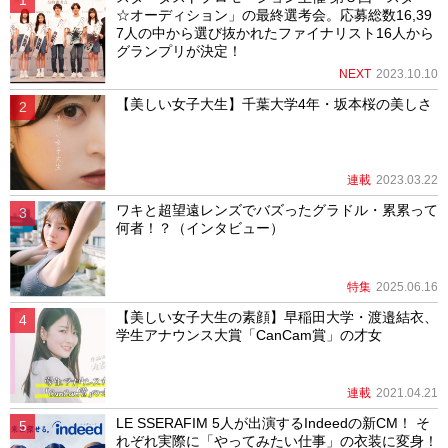
☆オーディション」の最終選考会。応募総数16,39
7人の中から選び抜かれたファイナリスト16人から
グランプリが決定！
NEXT
2023.10.10
【美しい女子大生】千葉大学4年・坂本桜の美しさ
連載
2023.03.22
ワキと超望遠レンズでバズったグラドル・累累って
何者！？（インタビュー）
特集
2025.06.16
【美しい女子大生の素顔】早稲田大学・渡邉結衣、
学生アナウンス大賞「CanCam賞」の才女
連載
2021.04.21
LE SSERAFIM 5人が出演するIndeedの新CM！ そ
れぞれ実際に「やってみたい仕事」の衣装に変身！