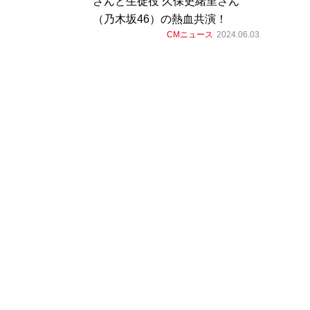
さんと生徒役 久保史緒里さん
（乃木坂46）の熱血共演！
CMニュース
2024.06.03