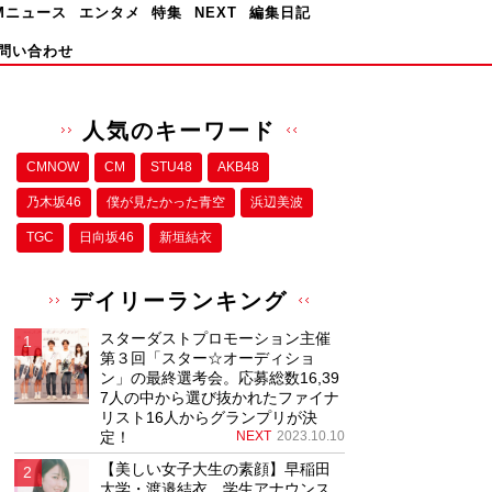
Mニュース
エンタメ
特集
NEXT
編集日記
問い合わせ
人気のキーワード
CMNOW
CM
STU48
AKB48
乃木坂46
僕が⾒たかった⻘空
浜辺美波
TGC
日向坂46
新垣結衣
デイリーランキング
スターダストプロモーション主催
第３回「スター☆オーディショ
ン」の最終選考会。応募総数16,39
7人の中から選び抜かれたファイナ
リスト16人からグランプリが決
定！
NEXT
2023.10.10
【美しい女子大生の素顔】早稲田
大学・渡邉結衣、学生アナウンス