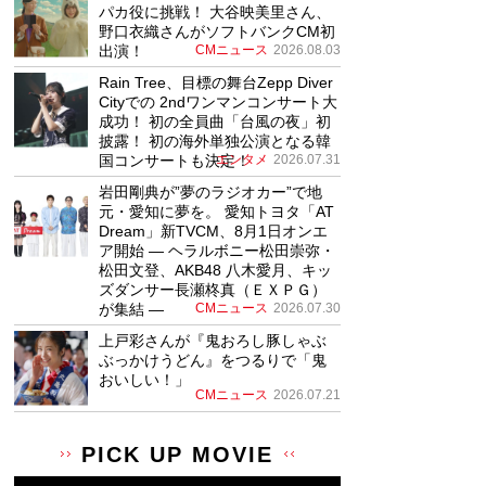
パカ役に挑戦！ 大谷映美里さん、
野口衣織さんがソフトバンクCM初
出演！
CMニュース
2026.08.03
Rain Tree、目標の舞台Zepp Diver
Cityでの 2ndワンマンコンサート大
成功！ 初の全員曲「台風の夜」初
披露！ 初の海外単独公演となる韓
国コンサートも決定！
エンタメ
2026.07.31
岩田剛典が”夢のラジオカー”で地
元・愛知に夢を。 愛知トヨタ「AT
Dream」新TVCM、8月1日オンエ
ア開始 ― ヘラルボニー松田崇弥・
松田文登、AKB48 八木愛月、キッ
ズダンサー長瀬柊真（ＥＸＰＧ）
が集結 ―
CMニュース
2026.07.30
上戸彩さんが『鬼おろし豚しゃぶ
ぶっかけうどん』をつるりで「鬼
おいしい！」
CMニュース
2026.07.21
PICK UP MOVIE