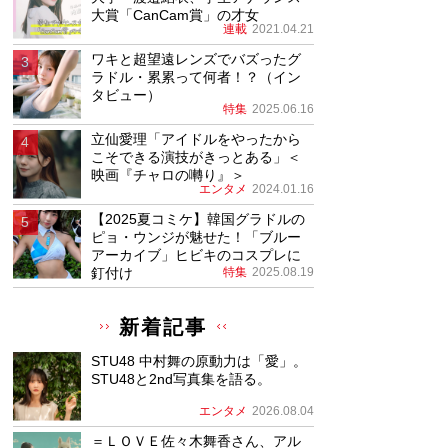
大賞「CanCam賞」の才女
連載
2021.04.21
ワキと超望遠レンズでバズったグ
ラドル・累累って何者！？（イン
タビュー）
特集
2025.06.16
立仙愛理「アイドルをやったから
こそできる演技がきっとある」＜
映画『チャロの囀り』＞
エンタメ
2024.01.16
【2025夏コミケ】韓国グラドルの
ピョ・ウンジが魅せた！「ブルー
アーカイブ」ヒビキのコスプレに
釘付け
特集
2025.08.19
新着記事
STU48 中村舞の原動力は「愛」。
STU48と2nd写真集を語る。
エンタメ
2026.08.04
＝ＬＯＶＥ佐々木舞香さん、アル