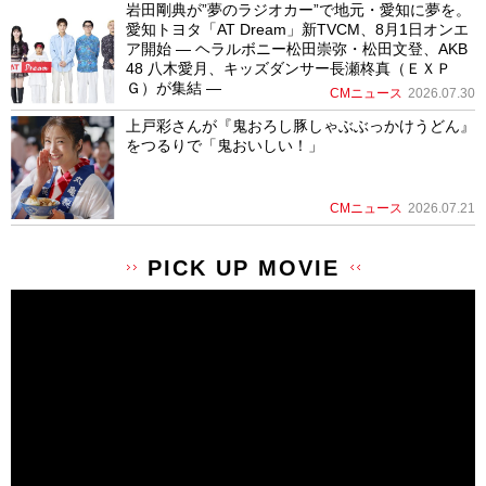
岩田剛典が”夢のラジオカー”で地元・愛知に夢を。
愛知トヨタ「AT Dream」新TVCM、8月1日オンエ
ア開始 ― ヘラルボニー松田崇弥・松田文登、AKB
48 八木愛月、キッズダンサー長瀬柊真（ＥＸＰ
Ｇ）が集結 ―
CMニュース
2026.07.30
上戸彩さんが『鬼おろし豚しゃぶぶっかけうどん』
をつるりで「鬼おいしい！」
CMニュース
2026.07.21
PICK UP MOVIE