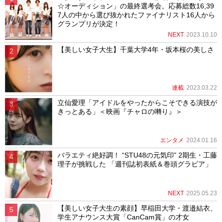
☆オーディション」の最終選考会。応募総数16,39
7人の中から選び抜かれたファイナリスト16人から
グランプリが決定！
NEXT
2023.10.10
【美しい女子大生】千葉大学4年・坂本桜の美しさ
連載
2023.03.22
立仙愛理「アイドルをやったからこそできる演技が
きっとある」＜映画『チャロの囀り』＞
エンタメ
2024.01.16
バラエティ絶好調！ “STU48の元気印” 2期生・工藤
理子が挑戦した 「週刊誌初表紙＆巻頭グラビア」
NEXT
2025.05.23
【美しい女子大生の素顔】早稲田大学・渡邉結衣、
学生アナウンス大賞「CanCam賞」の才女