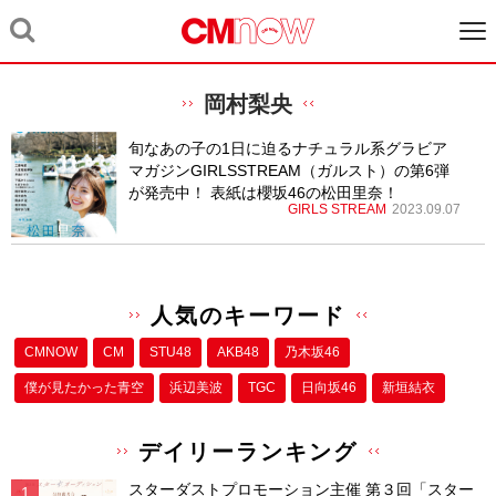
岡村梨央
旬なあの子の1日に迫るナチュラル系グラビア
マガジンGIRLSSTREAM（ガルスト）の第6弾
が発売中！ 表紙は櫻坂46の松田里奈！
GIRLS STREAM
2023.09.07
人気のキーワード
CMNOW
CM
STU48
AKB48
乃木坂46
僕が⾒たかった⻘空
浜辺美波
TGC
日向坂46
新垣結衣
デイリーランキング
スターダストプロモーション主催 第３回「スター