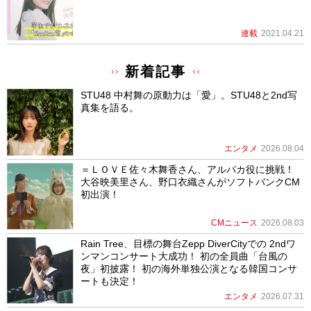
連載
2021.04.21
新着記事
STU48 中村舞の原動力は「愛」。STU48と2nd写
真集を語る。
エンタメ
2026.08.04
＝ＬＯＶＥ佐々木舞香さん、アルパカ役に挑戦！
大谷映美里さん、野口衣織さんがソフトバンクCM
初出演！
CMニュース
2026.08.03
Rain Tree、目標の舞台Zepp DiverCityでの 2ndワ
ンマンコンサート大成功！ 初の全員曲「台風の
夜」初披露！ 初の海外単独公演となる韓国コンサ
ートも決定！
エンタメ
2026.07.31