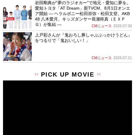
岩田剛典が”夢のラジオカー”で地元・愛知に夢を。
愛知トヨタ「AT Dream」新TVCM、8月1日オンエ
ア開始 ― ヘラルボニー松田崇弥・松田文登、AKB
48 八木愛月、キッズダンサー長瀬柊真（ＥＸＰ
Ｇ）が集結 ―
CMニュース
2026.07.30
上戸彩さんが『鬼おろし豚しゃぶぶっかけうどん』
をつるりで「鬼おいしい！」
CMニュース
2026.07.21
PICK UP MOVIE