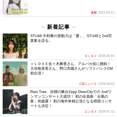
連載
2021.04.21
新着記事
STU48 中村舞の原動力は「愛」。STU48と2nd写
真集を語る。
エンタメ
2026.08.04
＝ＬＯＶＥ佐々木舞香さん、アルパカ役に挑戦！
大谷映美里さん、野口衣織さんがソフトバンクCM
初出演！
CMニュース
2026.08.03
Rain Tree、目標の舞台Zepp DiverCityでの 2ndワ
ンマンコンサート大成功！ 初の全員曲「台風の
夜」初披露！ 初の海外単独公演となる韓国コンサ
ートも決定！
エンタメ
2026.07.31