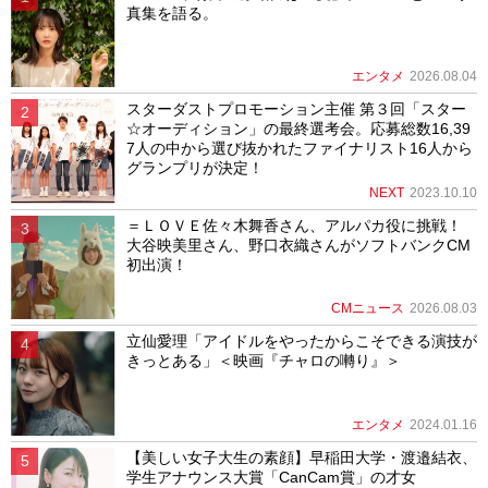
真集を語る。
エンタメ
2026.08.04
スターダストプロモーション主催 第３回「スター
☆オーディション」の最終選考会。応募総数16,39
7人の中から選び抜かれたファイナリスト16人から
グランプリが決定！
NEXT
2023.10.10
＝ＬＯＶＥ佐々木舞香さん、アルパカ役に挑戦！
大谷映美里さん、野口衣織さんがソフトバンクCM
初出演！
CMニュース
2026.08.03
立仙愛理「アイドルをやったからこそできる演技が
きっとある」＜映画『チャロの囀り』＞
エンタメ
2024.01.16
【美しい女子大生の素顔】早稲田大学・渡邉結衣、
学生アナウンス大賞「CanCam賞」の才女