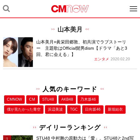
山本美月
山本美月×眞栄田郷敦、初共演でラブストーリ
ー 主題歌はOfficial髭男dism【ドラマ「あと3
回、君に会える」】
エンタメ
2020.02.20
人気のキーワード
CMNOW
CM
STU48
AKB48
乃木坂46
僕が⾒たかった⻘空
浜辺美波
TGC
日向坂46
新垣結衣
デイリーランキング
STU48 中村舞の原動力は「愛」。STU48と2nd写