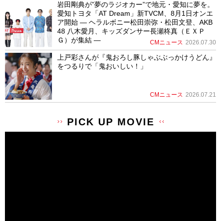
岩田剛典が”夢のラジオカー”で地元・愛知に夢を。
愛知トヨタ「AT Dream」新TVCM、8月1日オンエ
ア開始 ― ヘラルボニー松田崇弥・松田文登、AKB
48 八木愛月、キッズダンサー長瀬柊真（ＥＸＰ
Ｇ）が集結 ―
CMニュース
2026.07.30
上戸彩さんが『鬼おろし豚しゃぶぶっかけうどん』
をつるりで「鬼おいしい！」
CMニュース
2026.07.21
PICK UP MOVIE