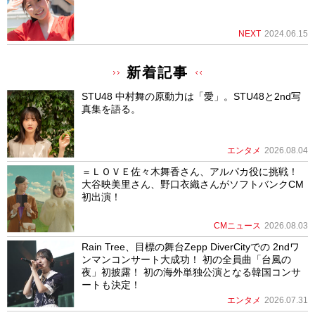
NEXT
2024.06.15
新着記事
STU48 中村舞の原動力は「愛」。STU48と2nd写
真集を語る。
エンタメ
2026.08.04
＝ＬＯＶＥ佐々木舞香さん、アルパカ役に挑戦！
大谷映美里さん、野口衣織さんがソフトバンクCM
初出演！
CMニュース
2026.08.03
Rain Tree、目標の舞台Zepp DiverCityでの 2ndワ
ンマンコンサート大成功！ 初の全員曲「台風の
夜」初披露！ 初の海外単独公演となる韓国コンサ
ートも決定！
エンタメ
2026.07.31