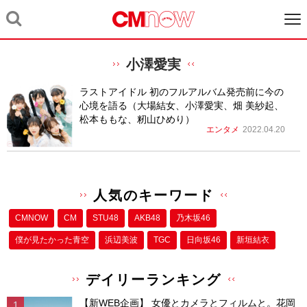
小澤愛実
ラストアイドル 初のフルアルバム発売前に今の
心境を語る（大場結女、小澤愛実、畑 美紗起、
松本ももな、籾山ひめり）
エンタメ
2022.04.20
人気のキーワード
CMNOW
CM
STU48
AKB48
乃木坂46
僕が⾒たかった⻘空
浜辺美波
TGC
日向坂46
新垣結衣
デイリーランキング
【新WEB企画】 女優とカメラとフィルムと。花岡