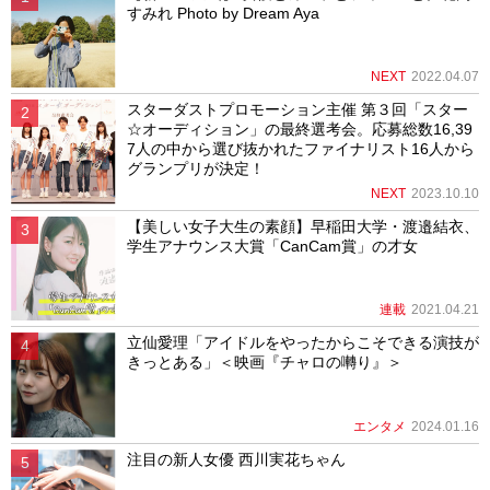
すみれ Photo by Dream Aya
NEXT
2022.04.07
スターダストプロモーション主催 第３回「スター
☆オーディション」の最終選考会。応募総数16,39
7人の中から選び抜かれたファイナリスト16人から
グランプリが決定！
NEXT
2023.10.10
【美しい女子大生の素顔】早稲田大学・渡邉結衣、
学生アナウンス大賞「CanCam賞」の才女
連載
2021.04.21
立仙愛理「アイドルをやったからこそできる演技が
きっとある」＜映画『チャロの囀り』＞
エンタメ
2024.01.16
注目の新人女優 西川実花ちゃん