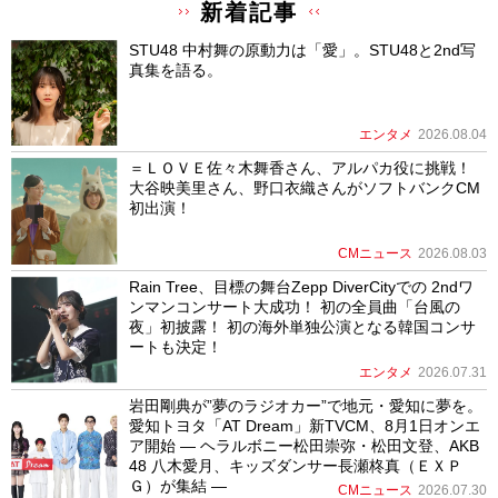
新着記事
STU48 中村舞の原動力は「愛」。STU48と2nd写
真集を語る。
エンタメ
2026.08.04
＝ＬＯＶＥ佐々木舞香さん、アルパカ役に挑戦！
大谷映美里さん、野口衣織さんがソフトバンクCM
初出演！
CMニュース
2026.08.03
Rain Tree、目標の舞台Zepp DiverCityでの 2ndワ
ンマンコンサート大成功！ 初の全員曲「台風の
夜」初披露！ 初の海外単独公演となる韓国コンサ
ートも決定！
エンタメ
2026.07.31
岩田剛典が”夢のラジオカー”で地元・愛知に夢を。
愛知トヨタ「AT Dream」新TVCM、8月1日オンエ
ア開始 ― ヘラルボニー松田崇弥・松田文登、AKB
48 八木愛月、キッズダンサー長瀬柊真（ＥＸＰ
Ｇ）が集結 ―
CMニュース
2026.07.30