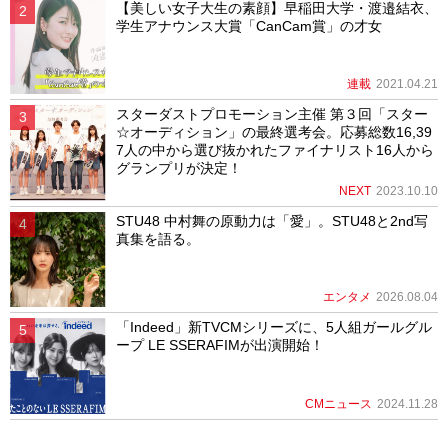
【美しい女子大生の素顔】早稲田大学・渡邉結衣、
学生アナウンス大賞「CanCam賞」の才女
連載
2021.04.21
スターダストプロモーション主催 第３回「スター
☆オーディション」の最終選考会。応募総数16,39
7人の中から選び抜かれたファイナリスト16人から
グランプリが決定！
NEXT
2023.10.10
STU48 中村舞の原動力は「愛」。STU48と2nd写
真集を語る。
エンタメ
2026.08.04
「Indeed」新TVCMシリーズに、5人組ガールグル
ープ LE SSERAFIMが出演開始！
CMニュース
2024.11.28