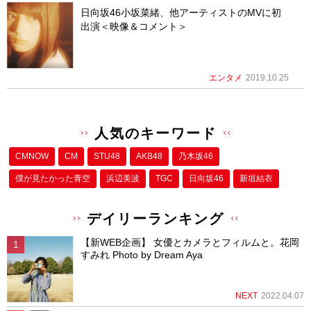
日向坂46小坂菜緒、他アーティストのMVに初
出演＜映像＆コメント＞
エンタメ
2019.10.25
人気のキーワード
CMNOW
CM
STU48
AKB48
乃木坂46
僕が⾒たかった⻘空
浜辺美波
TGC
日向坂46
新垣結衣
デイリーランキング
【新WEB企画】 女優とカメラとフィルムと。花岡
すみれ Photo by Dream Aya
NEXT
2022.04.07