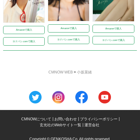
Amazonで購入
Amazonで購入
Amazonで購入
ヨドバシ.comで購入
ヨドバシ.comで購入
ヨドバシ.comで購入
CMNOW WEB
>
小坂菜緒
CMNOWについて
お問い合わせ
プライバシーポリシー
玄光社のWebサイト一覧
運営会社
Copyright © GENKOSHA Co. All rights reserved.