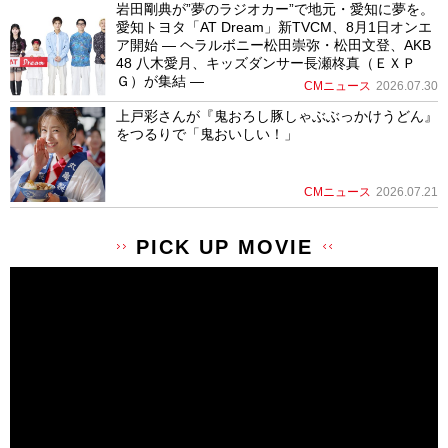
岩田剛典が”夢のラジオカー”で地元・愛知に夢を。
愛知トヨタ「AT Dream」新TVCM、8月1日オンエ
ア開始 ― ヘラルボニー松田崇弥・松田文登、AKB
48 八木愛月、キッズダンサー長瀬柊真（ＥＸＰ
Ｇ）が集結 ―
CMニュース
2026.07.30
上戸彩さんが『鬼おろし豚しゃぶぶっかけうどん』
をつるりで「鬼おいしい！」
CMニュース
2026.07.21
PICK UP MOVIE