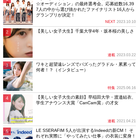
☆オーディション」の最終選考会。応募総数16,39
7人の中から選び抜かれたファイナリスト16人から
グランプリが決定！
NEXT
2023.10.10
【美しい女子大生】千葉大学4年・坂本桜の美しさ
連載
2023.03.22
ワキと超望遠レンズでバズったグラドル・累累って
何者！？（インタビュー）
特集
2025.06.16
【美しい女子大生の素顔】早稲田大学・渡邉結衣、
学生アナウンス大賞「CanCam賞」の才女
連載
2021.04.21
LE SSERAFIM 5人が出演するIndeedの新CM！ そ
れぞれ実際に「やってみたい仕事」の衣装に変身！