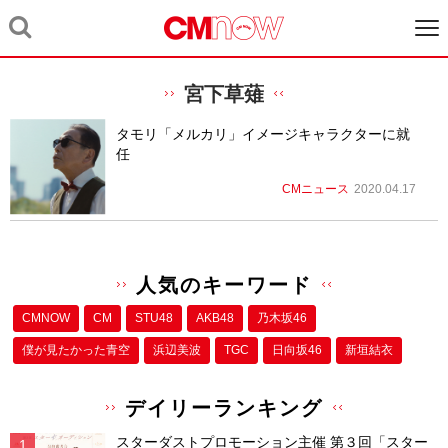
宮下草薙
タモリ「メルカリ」イメージキャラクターに就
任
CMニュース
2020.04.17
人気のキーワード
CMNOW
CM
STU48
AKB48
乃木坂46
僕が⾒たかった⻘空
浜辺美波
TGC
日向坂46
新垣結衣
デイリーランキング
スターダストプロモーション主催 第３回「スター