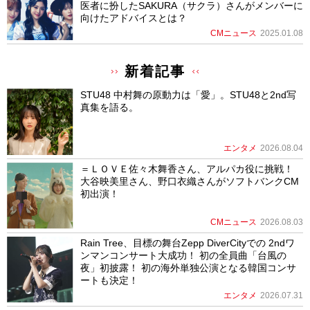
医者に扮したSAKURA（サクラ）さんがメンバーに
向けたアドバイスとは？
CMニュース
2025.01.08
新着記事
STU48 中村舞の原動力は「愛」。STU48と2nd写
真集を語る。
エンタメ
2026.08.04
＝ＬＯＶＥ佐々木舞香さん、アルパカ役に挑戦！
大谷映美里さん、野口衣織さんがソフトバンクCM
初出演！
CMニュース
2026.08.03
Rain Tree、目標の舞台Zepp DiverCityでの 2ndワ
ンマンコンサート大成功！ 初の全員曲「台風の
夜」初披露！ 初の海外単独公演となる韓国コンサ
ートも決定！
エンタメ
2026.07.31