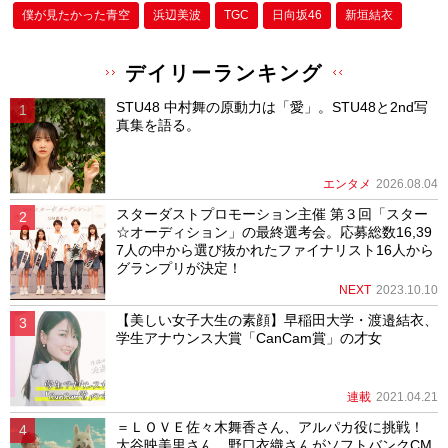
僕が⾒たかった⻘空
浜辺美波
TGC
日向坂46
新垣結衣
デイリーランキング
STU48 中村舞の原動力は「愛」。STU48と2nd写
真集を語る。
エンタメ
2026.08.04
スターダストプロモーション主催 第３回「スター
☆オーディション」の最終選考会。応募総数16,39
7人の中から選び抜かれたファイナリスト16人から
グランプリが決定！
NEXT
2023.10.10
【美しい女子大生の素顔】早稲田大学・渡邉結衣、
学生アナウンス大賞「CanCam賞」の才女
連載
2021.04.21
＝ＬＯＶＥ佐々木舞香さん、アルパカ役に挑戦！
大谷映美里さん、野口衣織さんがソフトバンクCM