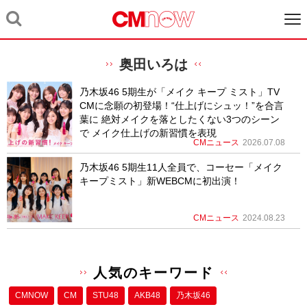
奥田いろは
乃木坂46 5期生が「メイク キープ ミスト」TV
CMに念願の初登場！“仕上げにシュッ！”を合言
葉に 絶対メイクを落としたくない3つのシーン
で メイク仕上げの新習慣を表現
CMニュース
2026.07.08
乃木坂46 5期生11人全員で、コーセー「メイク
キープミスト」新WEBCMに初出演！
CMニュース
2024.08.23
人気のキーワード
CMNOW
CM
STU48
AKB48
乃木坂46