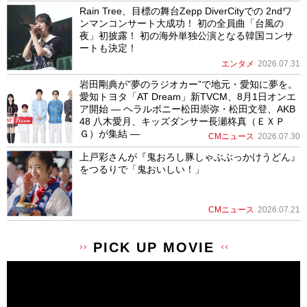
Rain Tree、目標の舞台Zepp DiverCityでの 2ndワ
ンマンコンサート大成功！ 初の全員曲「台風の
夜」初披露！ 初の海外単独公演となる韓国コンサ
ートも決定！
エンタメ
2026.07.31
岩田剛典が”夢のラジオカー”で地元・愛知に夢を。
愛知トヨタ「AT Dream」新TVCM、8月1日オンエ
ア開始 ― ヘラルボニー松田崇弥・松田文登、AKB
48 八木愛月、キッズダンサー長瀬柊真（ＥＸＰ
Ｇ）が集結 ―
CMニュース
2026.07.30
上戸彩さんが『鬼おろし豚しゃぶぶっかけうどん』
をつるりで「鬼おいしい！」
CMニュース
2026.07.21
PICK UP MOVIE