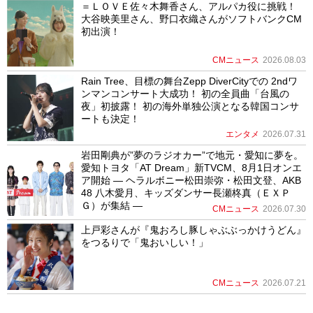
＝ＬＯＶＥ佐々木舞香さん、アルパカ役に挑戦！
大谷映美里さん、野口衣織さんがソフトバンクCM
初出演！
CMニュース
2026.08.03
Rain Tree、目標の舞台Zepp DiverCityでの 2ndワ
ンマンコンサート大成功！ 初の全員曲「台風の
夜」初披露！ 初の海外単独公演となる韓国コンサ
ートも決定！
エンタメ
2026.07.31
岩田剛典が”夢のラジオカー”で地元・愛知に夢を。
愛知トヨタ「AT Dream」新TVCM、8月1日オンエ
ア開始 ― ヘラルボニー松田崇弥・松田文登、AKB
48 八木愛月、キッズダンサー長瀬柊真（ＥＸＰ
Ｇ）が集結 ―
CMニュース
2026.07.30
上戸彩さんが『鬼おろし豚しゃぶぶっかけうどん』
をつるりで「鬼おいしい！」
CMニュース
2026.07.21