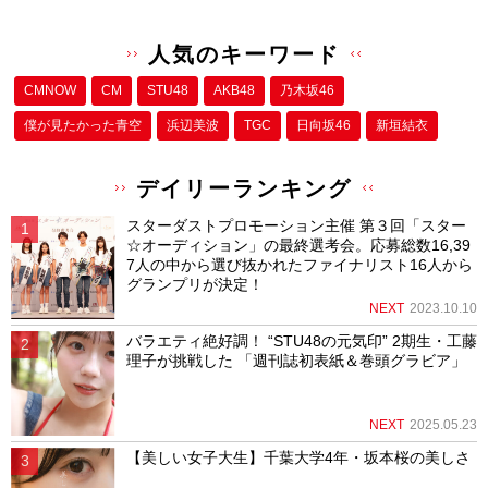
人気のキーワード
CMNOW
CM
STU48
AKB48
乃木坂46
僕が⾒たかった⻘空
浜辺美波
TGC
日向坂46
新垣結衣
デイリーランキング
スターダストプロモーション主催 第３回「スター
☆オーディション」の最終選考会。応募総数16,39
7人の中から選び抜かれたファイナリスト16人から
グランプリが決定！
NEXT
2023.10.10
バラエティ絶好調！ “STU48の元気印” 2期生・工藤
理子が挑戦した 「週刊誌初表紙＆巻頭グラビア」
NEXT
2025.05.23
【美しい女子大生】千葉大学4年・坂本桜の美しさ