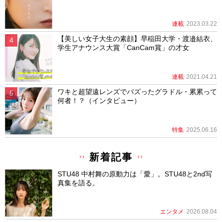
連載
2023.03.22
【美しい女子大生の素顔】早稲田大学・渡邉結衣、
学生アナウンス大賞「CanCam賞」の才女
連載
2021.04.21
ワキと超望遠レンズでバズったグラドル・累累って
何者！？（インタビュー）
特集
2025.06.16
新着記事
STU48 中村舞の原動力は「愛」。STU48と2nd写
真集を語る。
エンタメ
2026.08.04