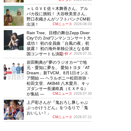
＝ＬＯＶＥ佐々木舞香さん、アル
パカ役に挑戦！ 大谷映美里さん、
野口衣織さんがソフトバンクCM初
出演！
CMニュース
2026.08.03
Rain Tree、目標の舞台Zepp Diver
Cityでの 2ndワンマンコンサート大
成功！ 初の全員曲「台風の夜」初
披露！ 初の海外単独公演となる韓
国コンサートも決定！
エンタメ
2026.07.31
岩田剛典が”夢のラジオカー”で地
元・愛知に夢を。 愛知トヨタ「AT
Dream」新TVCM、8月1日オンエ
ア開始 ― ヘラルボニー松田崇弥・
松田文登、AKB48 八木愛月、キッ
ズダンサー長瀬柊真（ＥＸＰＧ）
が集結 ―
CMニュース
2026.07.30
上戸彩さんが『鬼おろし豚しゃぶ
ぶっかけうどん』をつるりで「鬼
おいしい！」
CMニュース
2026.07.21