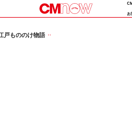
C
お
江戸もののけ物語