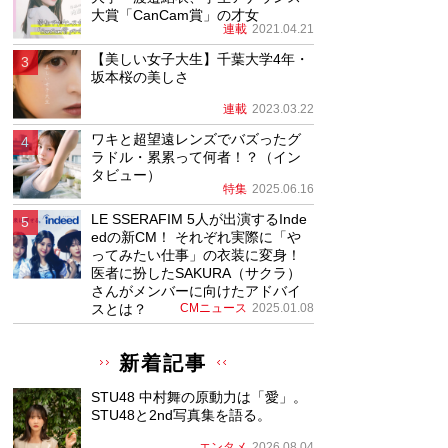
大賞「CanCam賞」の才女
連載
2021.04.21
【美しい女子大生】千葉大学4年・
坂本桜の美しさ
連載
2023.03.22
ワキと超望遠レンズでバズったグ
ラドル・累累って何者！？（イン
タビュー）
特集
2025.06.16
LE SSERAFIM 5人が出演するInde
edの新CM！ それぞれ実際に「や
ってみたい仕事」の衣装に変身！
医者に扮したSAKURA（サクラ）
さんがメンバーに向けたアドバイ
スとは？
CMニュース
2025.01.08
新着記事
STU48 中村舞の原動力は「愛」。
STU48と2nd写真集を語る。
エンタメ
2026.08.04