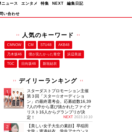
Mニュース
エンタメ
特集
NEXT
編集日記
問い合わせ
人気のキーワード
CMNOW
CM
STU48
AKB48
乃木坂46
僕が⾒たかった⻘空
浜辺美波
TGC
日向坂46
新垣結衣
デイリーランキング
スターダストプロモーション主催
第３回「スター☆オーディショ
ン」の最終選考会。応募総数16,39
7人の中から選び抜かれたファイナ
リスト16人からグランプリが決
定！
NEXT
2023.10.10
【美しい女子大生の素顔】早稲田
大学・渡邉結衣、学生アナウンス