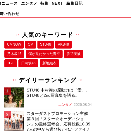
Mニュース
エンタメ
特集
NEXT
編集日記
問い合わせ
人気のキーワード
CMNOW
CM
STU48
AKB48
乃木坂46
僕が⾒たかった⻘空
浜辺美波
TGC
日向坂46
新垣結衣
デイリーランキング
STU48 中村舞の原動力は「愛」。
STU48と2nd写真集を語る。
エンタメ
2026.08.04
スターダストプロモーション主催
第３回「スター☆オーディショ
ン」の最終選考会。応募総数16,39
7人の中から選び抜かれたファイナ