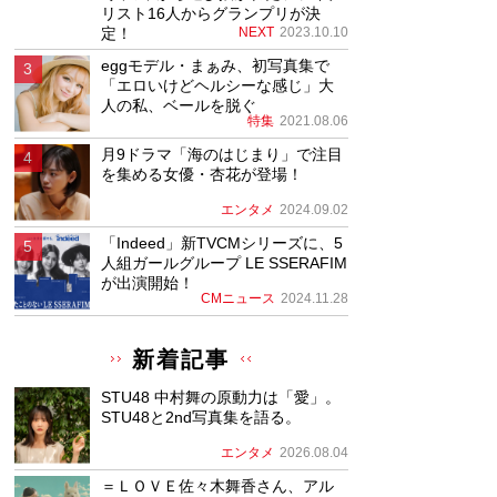
リスト16人からグランプリが決
定！
NEXT
2023.10.10
eggモデル・まぁみ、初写真集で
「エロいけどヘルシーな感じ」大
人の私、ベールを脱ぐ
特集
2021.08.06
月9ドラマ「海のはじまり」で注目
を集める女優・杏花が登場！
エンタメ
2024.09.02
「Indeed」新TVCMシリーズに、5
人組ガールグループ LE SSERAFIM
が出演開始！
CMニュース
2024.11.28
新着記事
STU48 中村舞の原動力は「愛」。
STU48と2nd写真集を語る。
エンタメ
2026.08.04
＝ＬＯＶＥ佐々木舞香さん、アル