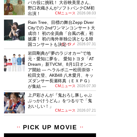
パカ役に挑戦！ 大谷映美里さん、
野口衣織さんがソフトバンクCM初
出演！
CMニュース
2026.08.03
Rain Tree、目標の舞台Zepp Diver
Cityでの 2ndワンマンコンサート大
成功！ 初の全員曲「台風の夜」初
披露！ 初の海外単独公演となる韓
国コンサートも決定！
エンタメ
2026.07.31
岩田剛典が”夢のラジオカー”で地
元・愛知に夢を。 愛知トヨタ「AT
Dream」新TVCM、8月1日オンエ
ア開始 ― ヘラルボニー松田崇弥・
松田文登、AKB48 八木愛月、キッ
ズダンサー長瀬柊真（ＥＸＰＧ）
が集結 ―
CMニュース
2026.07.30
上戸彩さんが『鬼おろし豚しゃぶ
ぶっかけうどん』をつるりで「鬼
おいしい！」
CMニュース
2026.07.21
PICK UP MOVIE