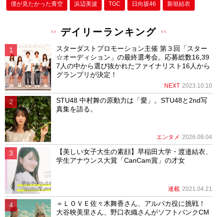
僕が⾒たかった⻘空
浜辺美波
TGC
日向坂46
新垣結衣
デイリーランキング
スターダストプロモーション主催 第３回「スター
☆オーディション」の最終選考会。応募総数16,39
7人の中から選び抜かれたファイナリスト16人から
グランプリが決定！
NEXT
2023.10.10
STU48 中村舞の原動力は「愛」。STU48と2nd写
真集を語る。
エンタメ
2026.08.04
【美しい女子大生の素顔】早稲田大学・渡邉結衣、
学生アナウンス大賞「CanCam賞」の才女
連載
2021.04.21
＝ＬＯＶＥ佐々木舞香さん、アルパカ役に挑戦！
大谷映美里さん、野口衣織さんがソフトバンクCM