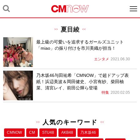
夏目綾
最上級の可愛いを追求するガールズユニット
「miao」の振り付けを市川美織が担当！
エンタメ
2021.06.30
乃木坂46与田祐希「CMNOW」で超ドアップ表
紙！浜辺美波＆岡田健史、小宮有紗、柴田柚
菜、清宮レイ、前田公輝ら登場
特集
2020.02.05
人気のキーワード
CMNOW
CM
STU48
AKB48
乃木坂46