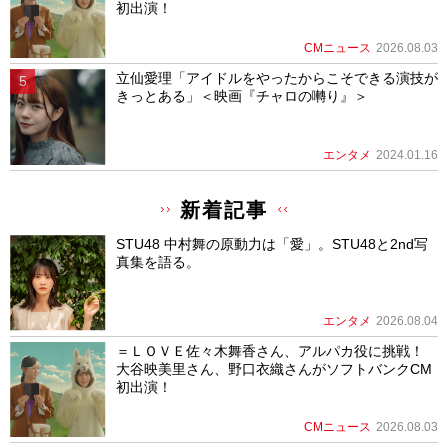
初出演！
CMニュース
2026.08.03
立仙愛理「アイドルをやったからこそできる演技が
きっとある」＜映画『チャロの囀り』＞
エンタメ
2024.01.16
新着記事
STU48 中村舞の原動力は「愛」。STU48と2nd写
真集を語る。
エンタメ
2026.08.04
＝ＬＯＶＥ佐々木舞香さん、アルパカ役に挑戦！
大谷映美里さん、野口衣織さんがソフトバンクCM
初出演！
CMニュース
2026.08.03