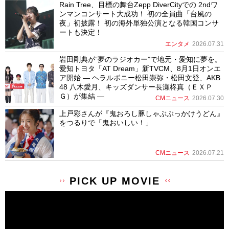
Rain Tree、目標の舞台Zepp DiverCityでの 2ndワ
ンマンコンサート大成功！ 初の全員曲「台風の
夜」初披露！ 初の海外単独公演となる韓国コンサ
ートも決定！
エンタメ
2026.07.31
岩田剛典が”夢のラジオカー”で地元・愛知に夢を。
愛知トヨタ「AT Dream」新TVCM、8月1日オンエ
ア開始 ― ヘラルボニー松田崇弥・松田文登、AKB
48 八木愛月、キッズダンサー長瀬柊真（ＥＸＰ
Ｇ）が集結 ―
CMニュース
2026.07.30
上戸彩さんが『鬼おろし豚しゃぶぶっかけうどん』
をつるりで「鬼おいしい！」
CMニュース
2026.07.21
PICK UP MOVIE