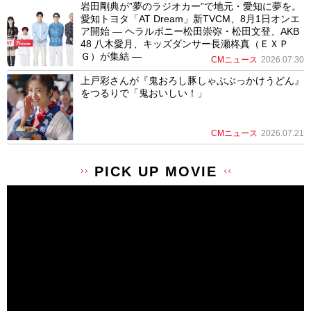
岩田剛典が”夢のラジオカー”で地元・愛知に夢を。
愛知トヨタ「AT Dream」新TVCM、8月1日オンエ
ア開始 ― ヘラルボニー松田崇弥・松田文登、AKB
48 八木愛月、キッズダンサー長瀬柊真（ＥＸＰ
Ｇ）が集結 ―
CMニュース
2026.07.30
上戸彩さんが『鬼おろし豚しゃぶぶっかけうどん』
をつるりで「鬼おいしい！」
CMニュース
2026.07.21
PICK UP MOVIE