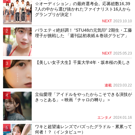
☆オーディション」の最終選考会。応募総数16,39
7人の中から選び抜かれたファイナリスト16人から
グランプリが決定！
NEXT
2023.10.10
バラエティ絶好調！ “STU48の元気印” 2期生・工藤
理子が挑戦した 「週刊誌初表紙＆巻頭グラビア」
NEXT
2025.05.23
【美しい女子大生】千葉大学4年・坂本桜の美しさ
連載
2023.03.22
立仙愛理「アイドルをやったからこそできる演技が
きっとある」＜映画『チャロの囀り』＞
エンタメ
2024.01.16
ワキと超望遠レンズでバズったグラドル・累累って
何者！？（インタビュー）