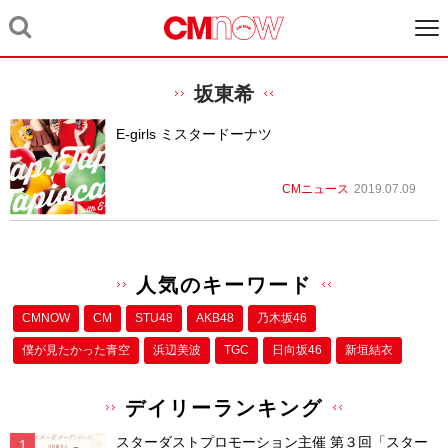
坂東希
E-girls ミスタードーナツ
CMニュース
2019.07.09
人気のキーワード
CMNOW
CM
STU48
AKB48
乃木坂46
僕が⾒たかった⻘空
浜辺美波
TGC
日向坂46
新垣結衣
デイリーランキング
スターダストプロモーション主催 第３回「スター