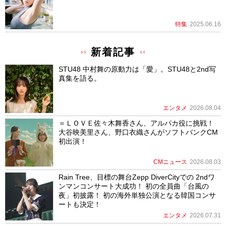
特集
2025.06.16
新着記事
STU48 中村舞の原動力は「愛」。STU48と2nd写
真集を語る。
エンタメ
2026.08.04
＝ＬＯＶＥ佐々木舞香さん、アルパカ役に挑戦！
大谷映美里さん、野口衣織さんがソフトバンクCM
初出演！
CMニュース
2026.08.03
Rain Tree、目標の舞台Zepp DiverCityでの 2ndワ
ンマンコンサート大成功！ 初の全員曲「台風の
夜」初披露！ 初の海外単独公演となる韓国コンサ
ートも決定！
エンタメ
2026.07.31