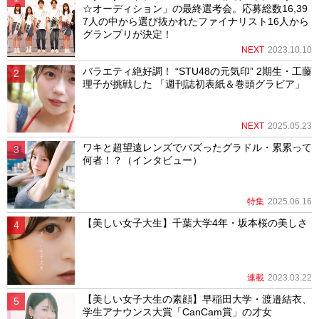
☆オーディション」の最終選考会。応募総数16,39
7人の中から選び抜かれたファイナリスト16人から
グランプリが決定！
NEXT
2023.10.10
バラエティ絶好調！ “STU48の元気印” 2期生・工藤
理子が挑戦した 「週刊誌初表紙＆巻頭グラビア」
NEXT
2025.05.23
ワキと超望遠レンズでバズったグラドル・累累って
何者！？（インタビュー）
特集
2025.06.16
【美しい女子大生】千葉大学4年・坂本桜の美しさ
連載
2023.03.22
【美しい女子大生の素顔】早稲田大学・渡邉結衣、
学生アナウンス大賞「CanCam賞」の才女