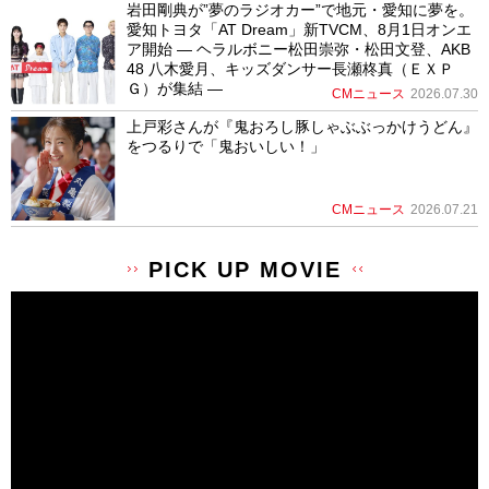
岩田剛典が”夢のラジオカー”で地元・愛知に夢を。
愛知トヨタ「AT Dream」新TVCM、8月1日オンエ
ア開始 ― ヘラルボニー松田崇弥・松田文登、AKB
48 八木愛月、キッズダンサー長瀬柊真（ＥＸＰ
Ｇ）が集結 ―
CMニュース
2026.07.30
上戸彩さんが『鬼おろし豚しゃぶぶっかけうどん』
をつるりで「鬼おいしい！」
CMニュース
2026.07.21
PICK UP MOVIE