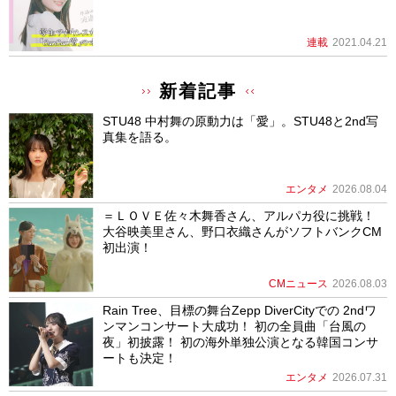
連載
2021.04.21
新着記事
STU48 中村舞の原動力は「愛」。STU48と2nd写
真集を語る。
エンタメ
2026.08.04
＝ＬＯＶＥ佐々木舞香さん、アルパカ役に挑戦！
大谷映美里さん、野口衣織さんがソフトバンクCM
初出演！
CMニュース
2026.08.03
Rain Tree、目標の舞台Zepp DiverCityでの 2ndワ
ンマンコンサート大成功！ 初の全員曲「台風の
夜」初披露！ 初の海外単独公演となる韓国コンサ
ートも決定！
エンタメ
2026.07.31