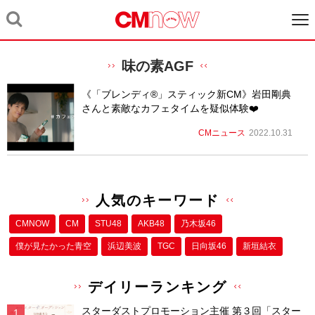
味の素AGF
《「ブレンディ®」スティック新CM》岩田剛典
さんと素敵なカフェタイムを疑似体験❤️
CMニュース
2022.10.31
人気のキーワード
CMNOW
CM
STU48
AKB48
乃木坂46
僕が⾒たかった⻘空
浜辺美波
TGC
日向坂46
新垣結衣
デイリーランキング
スターダストプロモーション主催 第３回「スター