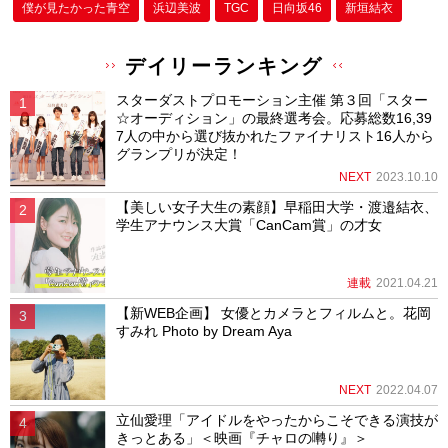
僕が⾒たかった⻘空
浜辺美波
TGC
日向坂46
新垣結衣
デイリーランキング
スターダストプロモーション主催 第３回「スター
☆オーディション」の最終選考会。応募総数16,39
7人の中から選び抜かれたファイナリスト16人から
グランプリが決定！
NEXT
2023.10.10
【美しい女子大生の素顔】早稲田大学・渡邉結衣、
学生アナウンス大賞「CanCam賞」の才女
連載
2021.04.21
【新WEB企画】 女優とカメラとフィルムと。花岡
すみれ Photo by Dream Aya
NEXT
2022.04.07
立仙愛理「アイドルをやったからこそできる演技が
きっとある」＜映画『チャロの囀り』＞