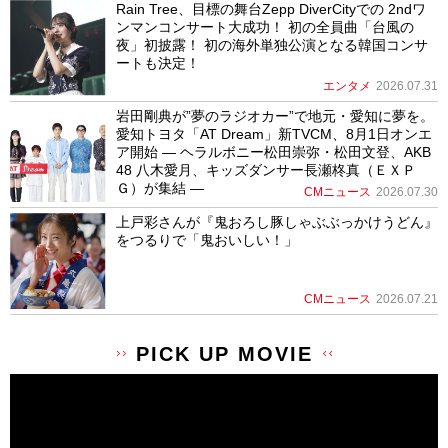
Rain Tree、目標の舞台Zepp DiverCityでの 2ndワ
ンマンコンサート大成功！ 初の全員曲「台風の
夜」初披露！ 初の海外単独公演となる韓国コンサ
ートも決定！
エンタメ
2026.07.31
岩田剛典が”夢のラジオカー”で地元・愛知に夢を。
愛知トヨタ「AT Dream」新TVCM、8月1日オンエ
ア開始 ― ヘラルボニー松田崇弥・松田文登、AKB
48 八木愛月、キッズダンサー長瀬柊真（ＥＸＰ
Ｇ）が集結 ―
CMニュース
2026.07.30
上戸彩さんが『鬼おろし豚しゃぶぶっかけうどん』
をつるりで「鬼おいしい！」
CMニュース
2026.07.21
PICK UP MOVIE