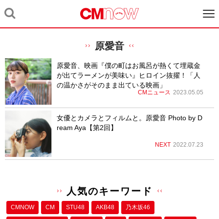
原愛音
原愛音、映画『僕の町はお風呂が熱くて埋蔵金
が出てラーメンが美味い』ヒロイン抜擢！「人
の温かさがそのまま出ている映画」
CMニュース
2023.05.05
女優とカメラとフィルムと。原愛音 Photo by D
ream Aya【第2回】
NEXT
2022.07.23
人気のキーワード
CMNOW
CM
STU48
AKB48
乃木坂46