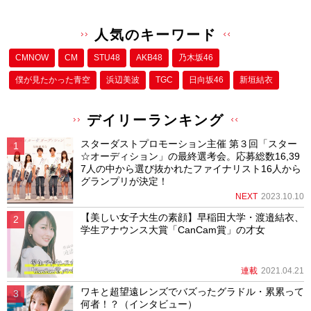
人気のキーワード
CMNOW
CM
STU48
AKB48
乃木坂46
僕が⾒たかった⻘空
浜辺美波
TGC
日向坂46
新垣結衣
デイリーランキング
スターダストプロモーション主催 第３回「スター
☆オーディション」の最終選考会。応募総数16,39
7人の中から選び抜かれたファイナリスト16人から
グランプリが決定！
NEXT
2023.10.10
【美しい女子大生の素顔】早稲田大学・渡邉結衣、
学生アナウンス大賞「CanCam賞」の才女
連載
2021.04.21
ワキと超望遠レンズでバズったグラドル・累累って
何者！？（インタビュー）