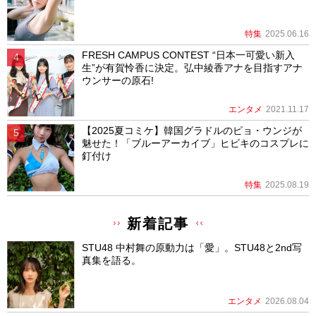
特集
2025.06.16
FRESH CAMPUS CONTEST “日本一可愛い新入
生”が有賀怜香に決定。弘中綾香アナを目指すアナ
ウンサーの原石!
エンタメ
2021.11.17
【2025夏コミケ】韓国グラドルのピョ・ウンジが
魅せた！「ブルーアーカイブ」ヒビキのコスプレに
釘付け
特集
2025.08.19
新着記事
STU48 中村舞の原動力は「愛」。STU48と2nd写
真集を語る。
エンタメ
2026.08.04