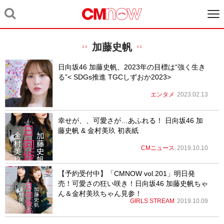
加藤史帆
日向坂46 加藤史帆、2023年の目標は“強く生き
る”< SDGs推進 TGCしずおか2023>
エンタメ
2023.02.13
幸せが、、可愛さが…あふれる！ 日向坂46 加
藤史帆 & 金村美玖 初表紙
CMニュース
2019.10.10
【予約受付中】「CMNOW vol.201」明日発
売！可愛さの狂い咲き！日向坂46 加藤史帆ちゃ
ん＆金村美玖ちゃん見参！
GIRLS STREAM
2019.10.09