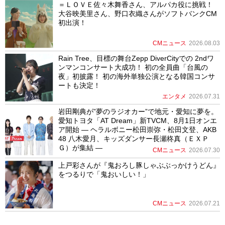
＝ＬＯＶＥ佐々木舞香さん、アルパカ役に挑戦！
大谷映美里さん、野口衣織さんがソフトバンクCM
初出演！
CMニュース
2026.08.03
Rain Tree、目標の舞台Zepp DiverCityでの 2ndワ
ンマンコンサート大成功！ 初の全員曲「台風の
夜」初披露！ 初の海外単独公演となる韓国コンサ
ートも決定！
エンタメ
2026.07.31
岩田剛典が”夢のラジオカー”で地元・愛知に夢を。
愛知トヨタ「AT Dream」新TVCM、8月1日オンエ
ア開始 ― ヘラルボニー松田崇弥・松田文登、AKB
48 八木愛月、キッズダンサー長瀬柊真（ＥＸＰ
Ｇ）が集結 ―
CMニュース
2026.07.30
上戸彩さんが『鬼おろし豚しゃぶぶっかけうどん』
をつるりで「鬼おいしい！」
CMニュース
2026.07.21