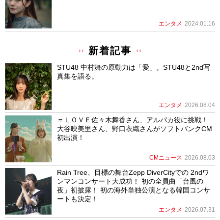
エンタメ
2024.01.16
新着記事
STU48 中村舞の原動力は「愛」。STU48と2nd写
真集を語る。
エンタメ
2026.08.04
＝ＬＯＶＥ佐々木舞香さん、アルパカ役に挑戦！
大谷映美里さん、野口衣織さんがソフトバンクCM
初出演！
CMニュース
2026.08.03
Rain Tree、目標の舞台Zepp DiverCityでの 2ndワ
ンマンコンサート大成功！ 初の全員曲「台風の
夜」初披露！ 初の海外単独公演となる韓国コンサ
ートも決定！
エンタメ
2026.07.31