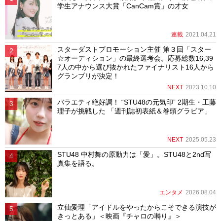
学生アナウンス大賞「CanCam賞」の才女
連載
2021.04.21
スターダストプロモーション主催 第３回「スター
☆オーディション」の最終選考会。応募総数16,39
7人の中から選び抜かれたファイナリスト16人から
グランプリが決定！
NEXT
2023.10.10
バラエティ絶好調！ “STU48の元気印” 2期生・工藤
理子が挑戦した 「週刊誌初表紙＆巻頭グラビア」
NEXT
2025.05.23
STU48 中村舞の原動力は「愛」。STU48と2nd写
真集を語る。
エンタメ
2026.08.04
立仙愛理「アイドルをやったからこそできる演技が
きっとある」＜映画『チャロの囀り』＞