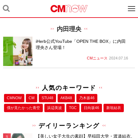
内田理央
iHerb公式YouTube「OPEN THE BOX」に内田
理央さん登場！
CMニュース
2024.07.16
人気のキーワード
CMNOW
CM
STU48
AKB48
乃木坂46
僕が⾒たかった⻘空
浜辺美波
TGC
日向坂46
新垣結衣
デイリーランキング
【美しい女子大生の素顔】早稲田大学・渡邉結衣、