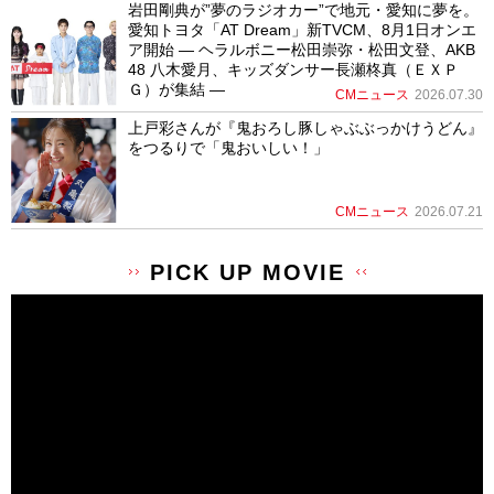
岩田剛典が”夢のラジオカー”で地元・愛知に夢を。
愛知トヨタ「AT Dream」新TVCM、8月1日オンエ
ア開始 ― ヘラルボニー松田崇弥・松田文登、AKB
48 八木愛月、キッズダンサー長瀬柊真（ＥＸＰ
Ｇ）が集結 ―
CMニュース
2026.07.30
上戸彩さんが『鬼おろし豚しゃぶぶっかけうどん』
をつるりで「鬼おいしい！」
CMニュース
2026.07.21
PICK UP MOVIE