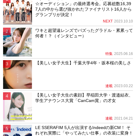
☆オーディション」の最終選考会。応募総数16,39
7人の中から選び抜かれたファイナリスト16人から
グランプリが決定！
NEXT
2023.10.10
ワキと超望遠レンズでバズったグラドル・累累って
何者！？（インタビュー）
特集
2025.06.16
【美しい女子大生】千葉大学4年・坂本桜の美しさ
連載
2023.03.22
【美しい女子大生の素顔】早稲田大学・渡邉結衣、
学生アナウンス大賞「CanCam賞」の才女
連載
2021.04.21
LE SSERAFIM 5人が出演するIndeedの新CM！ そ
れぞれ実際に「やってみたい仕事」の衣装に変身！