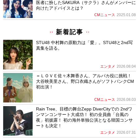
医者に扮したSAKURA（サクラ）さんがメンバーに
向けたアドバイスとは？
CMニュース
2025.01.08
新着記事
STU48 中村舞の原動力は「愛」。STU48と2nd写
真集を語る。
エンタメ
2026.08.04
＝ＬＯＶＥ佐々木舞香さん、アルパカ役に挑戦！
大谷映美里さん、野口衣織さんがソフトバンクCM
初出演！
CMニュース
2026.08.03
Rain Tree、目標の舞台Zepp DiverCityでの 2ndワ
ンマンコンサート大成功！ 初の全員曲「台風の
夜」初披露！ 初の海外単独公演となる韓国コンサ
ートも決定！
エンタメ
2026.07.31