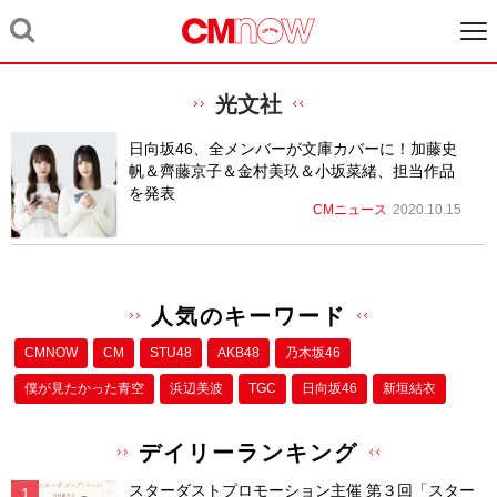
光文社
日向坂46、全メンバーが文庫カバーに！加藤史
帆＆齊藤京子＆金村美玖＆小坂菜緒、担当作品
を発表
CMニュース
2020.10.15
人気のキーワード
CMNOW
CM
STU48
AKB48
乃木坂46
僕が⾒たかった⻘空
浜辺美波
TGC
日向坂46
新垣結衣
デイリーランキング
スターダストプロモーション主催 第３回「スター