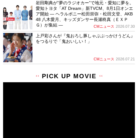
岩田剛典が”夢のラジオカー”で地元・愛知に夢を。
愛知トヨタ「AT Dream」新TVCM、8月1日オンエ
ア開始 ― ヘラルボニー松田崇弥・松田文登、AKB
48 八木愛月、キッズダンサー長瀬柊真（ＥＸＰ
Ｇ）が集結 ―
CMニュース
2026.07.30
上戸彩さんが『鬼おろし豚しゃぶぶっかけうどん』
をつるりで「鬼おいしい！」
CMニュース
2026.07.21
PICK UP MOVIE