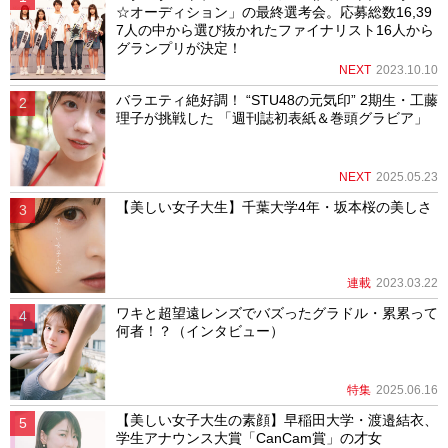
☆オーディション」の最終選考会。応募総数16,39
7人の中から選び抜かれたファイナリスト16人から
グランプリが決定！
NEXT
2023.10.10
バラエティ絶好調！ “STU48の元気印” 2期生・工藤
理子が挑戦した 「週刊誌初表紙＆巻頭グラビア」
NEXT
2025.05.23
【美しい女子大生】千葉大学4年・坂本桜の美しさ
連載
2023.03.22
ワキと超望遠レンズでバズったグラドル・累累って
何者！？（インタビュー）
特集
2025.06.16
【美しい女子大生の素顔】早稲田大学・渡邉結衣、
学生アナウンス大賞「CanCam賞」の才女