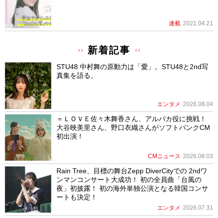
連載
2021.04.21
新着記事
STU48 中村舞の原動力は「愛」。STU48と2nd写
真集を語る。
エンタメ
2026.08.04
＝ＬＯＶＥ佐々木舞香さん、アルパカ役に挑戦！
大谷映美里さん、野口衣織さんがソフトバンクCM
初出演！
CMニュース
2026.08.03
Rain Tree、目標の舞台Zepp DiverCityでの 2ndワ
ンマンコンサート大成功！ 初の全員曲「台風の
夜」初披露！ 初の海外単独公演となる韓国コンサ
ートも決定！
エンタメ
2026.07.31