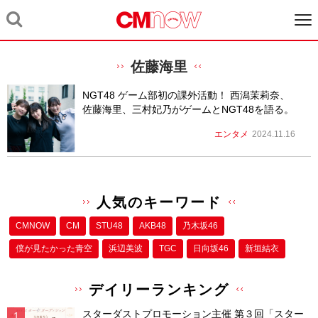
佐藤海里
NGT48 ゲーム部初の課外活動！ 西潟茉莉奈、
佐藤海里、三村妃乃がゲームとNGT48を語る。
エンタメ
2024.11.16
人気のキーワード
CMNOW
CM
STU48
AKB48
乃木坂46
僕が⾒たかった⻘空
浜辺美波
TGC
日向坂46
新垣結衣
デイリーランキング
スターダストプロモーション主催 第３回「スター