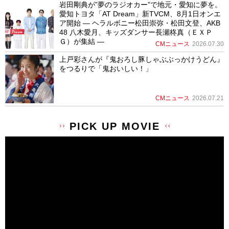
岩田剛典が”夢のラジオカー”で地元・愛知に夢を。
愛知トヨタ「AT Dream」新TVCM、8月1日オンエ
ア開始 ― ヘラルボニー松田崇弥・松田文登、AKB
48 八木愛月、キッズダンサー長瀬柊真（ＥＸＰ
Ｇ）が集結 ―
CMニュース
2026.07.30
上戸彩さんが『鬼おろし豚しゃぶぶっかけうどん』
をつるりで「鬼おいしい！」
CMニュース
2026.07.21
PICK UP MOVIE