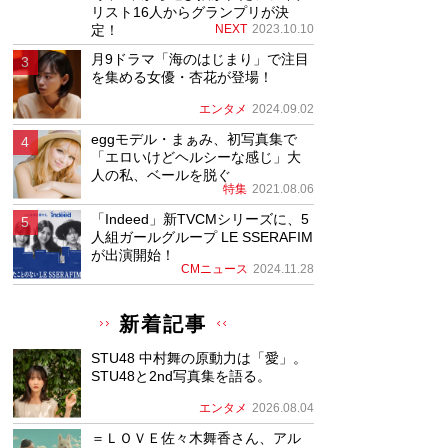
リスト16人からグランプリが決
定！
NEXT
2023.10.10
月9ドラマ「海のはじまり」で注目
を集める女優・杏花が登場！
エンタメ
2024.09.02
eggモデル・まぁみ、初写真集で
「エロいけどヘルシーな感じ」大
人の私、ベールを脱ぐ
特集
2021.08.06
「Indeed」新TVCMシリーズに、5
人組ガールグループ LE SSERAFIM
が出演開始！
CMニュース
2024.11.28
新着記事
STU48 中村舞の原動力は「愛」。
STU48と2nd写真集を語る。
エンタメ
2026.08.04
＝ＬＯＶＥ佐々木舞香さん、アル