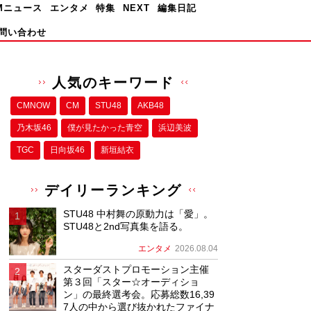
Mニュース
エンタメ
特集
NEXT
編集日記
問い合わせ
人気のキーワード
CMNOW
CM
STU48
AKB48
乃木坂46
僕が⾒たかった⻘空
浜辺美波
TGC
日向坂46
新垣結衣
デイリーランキング
STU48 中村舞の原動力は「愛」。
STU48と2nd写真集を語る。
エンタメ
2026.08.04
スターダストプロモーション主催
第３回「スター☆オーディショ
ン」の最終選考会。応募総数16,39
7人の中から選び抜かれたファイナ