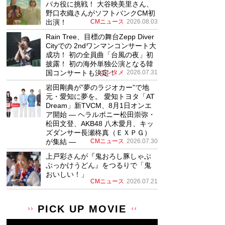
パカ役に挑戦！ 大谷映美里さん、
野口衣織さんがソフトバンクCM初
出演！
CMニュース
2026.08.03
Rain Tree、目標の舞台Zepp Diver
Cityでの 2ndワンマンコンサート大
成功！ 初の全員曲「台風の夜」初
披露！ 初の海外単独公演となる韓
国コンサートも決定！
エンタメ
2026.07.31
岩田剛典が”夢のラジオカー”で地
元・愛知に夢を。 愛知トヨタ「AT
Dream」新TVCM、8月1日オンエ
ア開始 ― ヘラルボニー松田崇弥・
松田文登、AKB48 八木愛月、キッ
ズダンサー長瀬柊真（ＥＸＰＧ）
が集結 ―
CMニュース
2026.07.30
上戸彩さんが『鬼おろし豚しゃぶ
ぶっかけうどん』をつるりで「鬼
おいしい！」
CMニュース
2026.07.21
PICK UP MOVIE