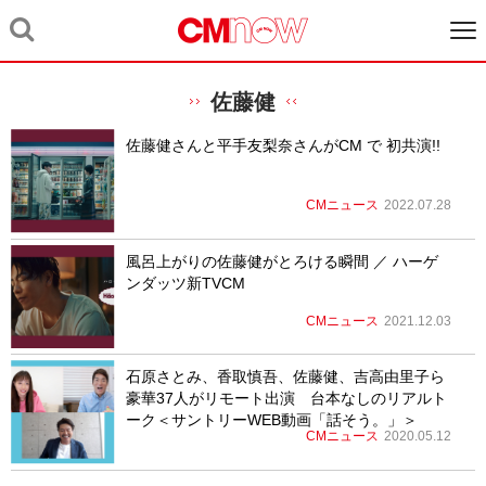
佐藤健
佐藤健さんと平手友梨奈さんがCM で 初共演!!
CMニュース
2022.07.28
風呂上がりの佐藤健がとろける瞬間 ／ ハーゲ
ンダッツ新TVCM
CMニュース
2021.12.03
石原さとみ、香取慎吾、佐藤健、吉高由里子ら
豪華37人がリモート出演 台本なしのリアルト
ーク＜サントリーWEB動画「話そう。」＞
CMニュース
2020.05.12