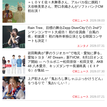
＝ＬＯＶＥ佐々木舞香さん、アルパカ役に挑戦！
大谷映美里さん、野口衣織さんがソフトバンクCM
初出演！
CMニュース
2026.08.03
Rain Tree、目標の舞台Zepp DiverCityでの 2ndワ
ンマンコンサート大成功！ 初の全員曲「台風の
夜」初披露！ 初の海外単独公演となる韓国コンサ
ートも決定！
エンタメ
2026.07.31
岩田剛典が”夢のラジオカー”で地元・愛知に夢を。
愛知トヨタ「AT Dream」新TVCM、8月1日オンエ
ア開始 ― ヘラルボニー松田崇弥・松田文登、AKB
48 八木愛月、キッズダンサー長瀬柊真（ＥＸＰ
Ｇ）が集結 ―
CMニュース
2026.07.30
上戸彩さんが『鬼おろし豚しゃぶぶっかけうどん』
をつるりで「鬼おいしい！」
CMニュース
2026.07.21