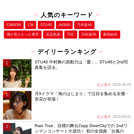
人気のキーワード
CMNOW
CM
STU48
AKB48
乃木坂46
僕が⾒たかった⻘空
浜辺美波
TGC
日向坂46
新垣結衣
デイリーランキング
STU48 中村舞の原動力は「愛」。STU48と2nd写
真集を語る。
エンタメ
2026.08.04
月9ドラマ「海のはじまり」で注目を集める女優・
杏花が登場！
エンタメ
2024.09.02
Rain Tree、目標の舞台Zepp DiverCityでの 2ndワ
ンマンコンサート大成功！ 初の全員曲「台風の