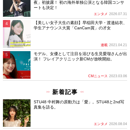
夜」初披露！ 初の海外単独公演となる韓国コンサ
ートも決定！
エンタメ
2026.07.31
【美しい女子大生の素顔】早稲田大学・渡邉結衣、
学生アナウンス大賞「CanCam賞」の才女
連載
2021.04.21
モデル、女優として注目を浴びる生見愛瑠さんが出
演！ フレイアクリニック新CMが放映開始。
CMニュース
2023.03.06
新着記事
STU48 中村舞の原動力は「愛」。STU48と2nd写
真集を語る。
エンタメ
2026.08.04