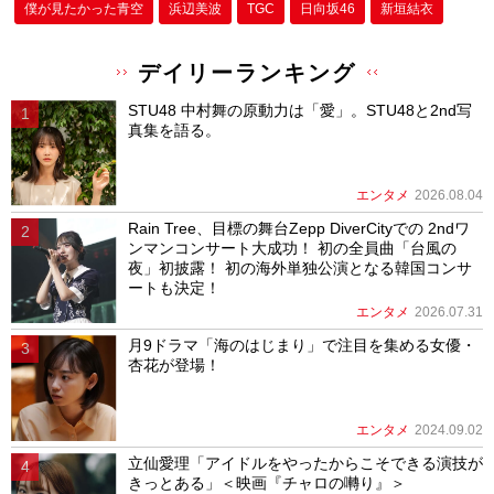
僕が⾒たかった⻘空
浜辺美波
TGC
日向坂46
新垣結衣
デイリーランキング
STU48 中村舞の原動力は「愛」。STU48と2nd写
真集を語る。
エンタメ
2026.08.04
Rain Tree、目標の舞台Zepp DiverCityでの 2ndワ
ンマンコンサート大成功！ 初の全員曲「台風の
夜」初披露！ 初の海外単独公演となる韓国コンサ
ートも決定！
エンタメ
2026.07.31
月9ドラマ「海のはじまり」で注目を集める女優・
杏花が登場！
エンタメ
2024.09.02
立仙愛理「アイドルをやったからこそできる演技が
きっとある」＜映画『チャロの囀り』＞