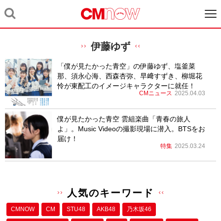
伊藤ゆず
「僕が見たかった青空」の伊藤ゆず、塩釜菜
那、須永心海、西森杏弥、早﨑すずき、柳堀花
怜が東配工のイメージキャラクターに就任！
CMニュース
2025.04.03
僕が見たかった青空 雲組楽曲「青春の旅人
よ」。Music Videoの撮影現場に潜入。BTSをお
届け！
特集
2025.03.24
人気のキーワード
CMNOW
CM
STU48
AKB48
乃木坂46