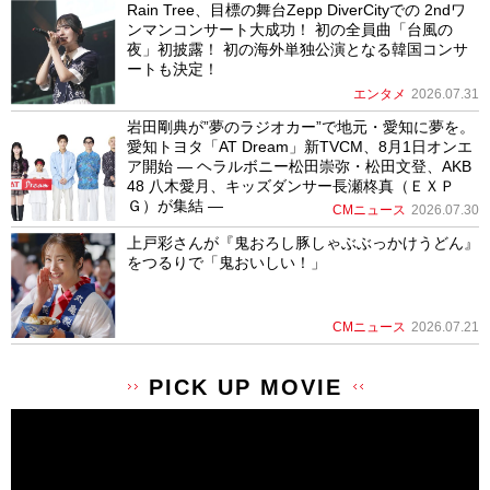
Rain Tree、目標の舞台Zepp DiverCityでの 2ndワ
ンマンコンサート大成功！ 初の全員曲「台風の
夜」初披露！ 初の海外単独公演となる韓国コンサ
ートも決定！
エンタメ
2026.07.31
岩田剛典が”夢のラジオカー”で地元・愛知に夢を。
愛知トヨタ「AT Dream」新TVCM、8月1日オンエ
ア開始 ― ヘラルボニー松田崇弥・松田文登、AKB
48 八木愛月、キッズダンサー長瀬柊真（ＥＸＰ
Ｇ）が集結 ―
CMニュース
2026.07.30
上戸彩さんが『鬼おろし豚しゃぶぶっかけうどん』
をつるりで「鬼おいしい！」
CMニュース
2026.07.21
PICK UP MOVIE