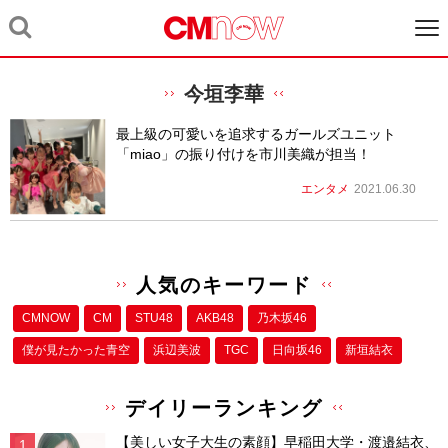
今垣李華
最上級の可愛いを追求するガールズユニット
「miao」の振り付けを市川美織が担当！
エンタメ
2021.06.30
人気のキーワード
CMNOW
CM
STU48
AKB48
乃木坂46
僕が⾒たかった⻘空
浜辺美波
TGC
日向坂46
新垣結衣
デイリーランキング
【美しい女子大生の素顔】早稲田大学・渡邉結衣、