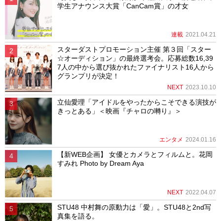
学生アナウンス大賞「CanCam賞」の才女
連載
2021.04.21
スターダストプロモーション主催 第３回「スター
☆オーディション」の最終選考会。応募総数16,39
7人の中から選び抜かれたファイナリスト16人から
グランプリが決定！
NEXT
2023.10.10
立仙愛理「アイドルをやったからこそできる演技が
きっとある」＜映画『チャロの囀り』＞
エンタメ
2024.01.16
【新WEB企画】 女優とカメラとフィルムと。花岡
すみれ Photo by Dream Aya
NEXT
2022.04.07
STU48 中村舞の原動力は「愛」。STU48と2nd写
真集を語る。