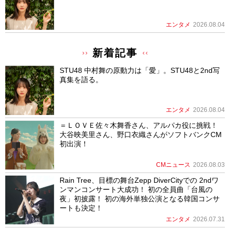
エンタメ
2026.08.04
新着記事
STU48 中村舞の原動力は「愛」。STU48と2nd写
真集を語る。
エンタメ
2026.08.04
＝ＬＯＶＥ佐々木舞香さん、アルパカ役に挑戦！
大谷映美里さん、野口衣織さんがソフトバンクCM
初出演！
CMニュース
2026.08.03
Rain Tree、目標の舞台Zepp DiverCityでの 2ndワ
ンマンコンサート大成功！ 初の全員曲「台風の
夜」初披露！ 初の海外単独公演となる韓国コンサ
ートも決定！
エンタメ
2026.07.31