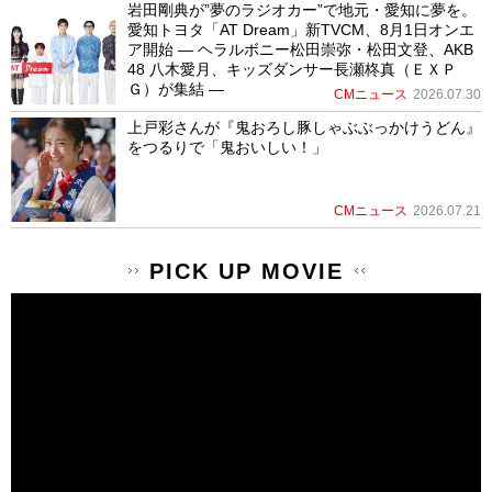
岩田剛典が”夢のラジオカー”で地元・愛知に夢を。
愛知トヨタ「AT Dream」新TVCM、8月1日オンエ
ア開始 ― ヘラルボニー松田崇弥・松田文登、AKB
48 八木愛月、キッズダンサー長瀬柊真（ＥＸＰ
Ｇ）が集結 ―
CMニュース
2026.07.30
上戸彩さんが『鬼おろし豚しゃぶぶっかけうどん』
をつるりで「鬼おいしい！」
CMニュース
2026.07.21
PICK UP MOVIE