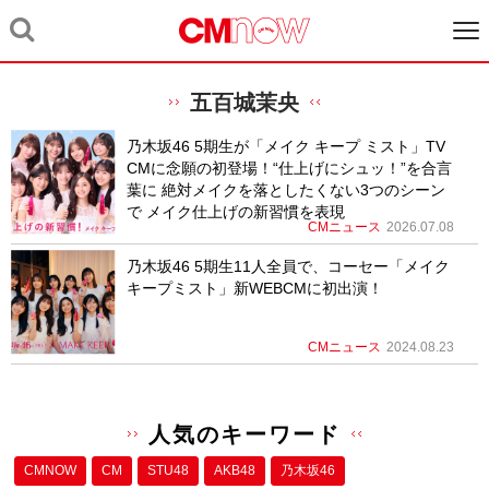
五百城茉央
乃木坂46 5期生が「メイク キープ ミスト」TV
CMに念願の初登場！“仕上げにシュッ！”を合言
葉に 絶対メイクを落としたくない3つのシーン
で メイク仕上げの新習慣を表現
CMニュース
2026.07.08
乃木坂46 5期生11人全員で、コーセー「メイク
キープミスト」新WEBCMに初出演！
CMニュース
2024.08.23
人気のキーワード
CMNOW
CM
STU48
AKB48
乃木坂46