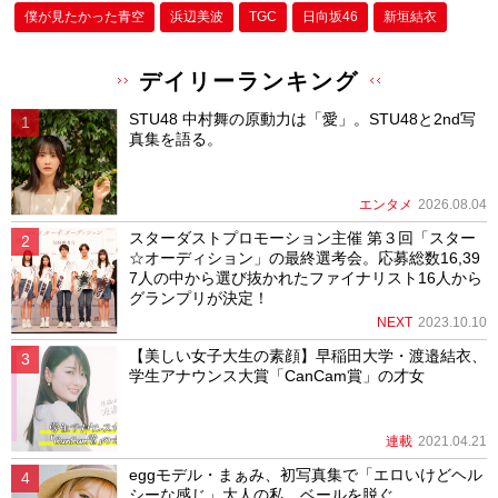
僕が⾒たかった⻘空
浜辺美波
TGC
日向坂46
新垣結衣
デイリーランキング
STU48 中村舞の原動力は「愛」。STU48と2nd写
真集を語る。
エンタメ
2026.08.04
スターダストプロモーション主催 第３回「スター
☆オーディション」の最終選考会。応募総数16,39
7人の中から選び抜かれたファイナリスト16人から
グランプリが決定！
NEXT
2023.10.10
【美しい女子大生の素顔】早稲田大学・渡邉結衣、
学生アナウンス大賞「CanCam賞」の才女
連載
2021.04.21
eggモデル・まぁみ、初写真集で「エロいけどヘル
シーな感じ」大人の私、ベールを脱ぐ