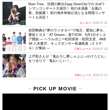
Rain Tree、目標の舞台Zepp DiverCityでの 2ndワ
ンマンコンサート大成功！ 初の全員曲「台風の
夜」初披露！ 初の海外単独公演となる韓国コンサ
ートも決定！
エンタメ
2026.07.31
岩田剛典が”夢のラジオカー”で地元・愛知に夢を。
愛知トヨタ「AT Dream」新TVCM、8月1日オンエ
ア開始 ― ヘラルボニー松田崇弥・松田文登、AKB
48 八木愛月、キッズダンサー長瀬柊真（ＥＸＰ
Ｇ）が集結 ―
CMニュース
2026.07.30
上戸彩さんが『鬼おろし豚しゃぶぶっかけうどん』
をつるりで「鬼おいしい！」
CMニュース
2026.07.21
PICK UP MOVIE