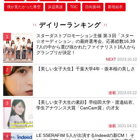
僕が⾒たかった⻘空
浜辺美波
TGC
日向坂46
新垣結衣
デイリーランキング
スターダストプロモーション主催 第３回「スター
☆オーディション」の最終選考会。応募総数16,39
7人の中から選び抜かれたファイナリスト16人から
グランプリが決定！
NEXT
2023.10.10
【美しい女子大生】千葉大学4年・坂本桜の美しさ
連載
2023.03.22
【美しい女子大生の素顔】早稲田大学・渡邉結衣、
学生アナウンス大賞「CanCam賞」の才女
連載
2021.04.21
LE SSERAFIM 5人が出演するIndeedの新CM！ そ