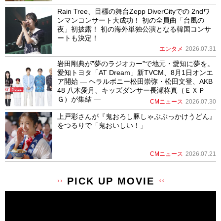
Rain Tree、目標の舞台Zepp DiverCityでの 2ndワ
ンマンコンサート大成功！ 初の全員曲「台風の
夜」初披露！ 初の海外単独公演となる韓国コンサ
ートも決定！
エンタメ
2026.07.31
岩田剛典が”夢のラジオカー”で地元・愛知に夢を。
愛知トヨタ「AT Dream」新TVCM、8月1日オンエ
ア開始 ― ヘラルボニー松田崇弥・松田文登、AKB
48 八木愛月、キッズダンサー長瀬柊真（ＥＸＰ
Ｇ）が集結 ―
CMニュース
2026.07.30
上戸彩さんが『鬼おろし豚しゃぶぶっかけうどん』
をつるりで「鬼おいしい！」
CMニュース
2026.07.21
PICK UP MOVIE