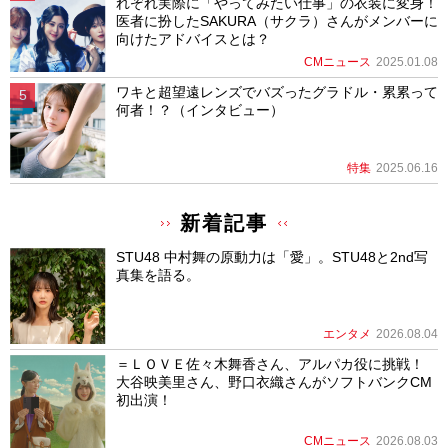
れぞれ実際に「やってみたい仕事」の衣装に変身！
医者に扮したSAKURA（サクラ）さんがメンバーに
向けたアドバイスとは？
CMニュース
2025.01.08
ワキと超望遠レンズでバズったグラドル・累累って
何者！？（インタビュー）
特集
2025.06.16
新着記事
STU48 中村舞の原動力は「愛」。STU48と2nd写
真集を語る。
エンタメ
2026.08.04
＝ＬＯＶＥ佐々木舞香さん、アルパカ役に挑戦！
大谷映美里さん、野口衣織さんがソフトバンクCM
初出演！
CMニュース
2026.08.03