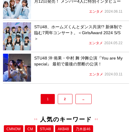
月12日発売！ メンバー4人に特別インタビュー
エンタメ
2024.06.11
STU48、ホームズくんとダンス共演!? 新体制で
臨む7周年コンサート。＜GirlsAward 2024 S/S
＞
エンタメ
2024.05.22
STU48 沖 侑果・中村 舞 沖舞公演『You are My
special』 最初で最後の禁断の公演！
エンタメ
2024.03.11
1
2
→
人気のキーワード
CMNOW
CM
STU48
AKB48
乃木坂46