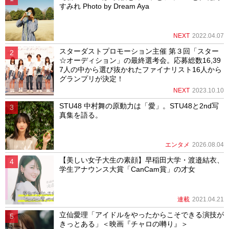
すみれ Photo by Dream Aya
NEXT
2022.04.07
スターダストプロモーション主催 第３回「スター
☆オーディション」の最終選考会。応募総数16,39
7人の中から選び抜かれたファイナリスト16人から
グランプリが決定！
NEXT
2023.10.10
STU48 中村舞の原動力は「愛」。STU48と2nd写
真集を語る。
エンタメ
2026.08.04
【美しい女子大生の素顔】早稲田大学・渡邉結衣、
学生アナウンス大賞「CanCam賞」の才女
連載
2021.04.21
立仙愛理「アイドルをやったからこそできる演技が
きっとある」＜映画『チャロの囀り』＞