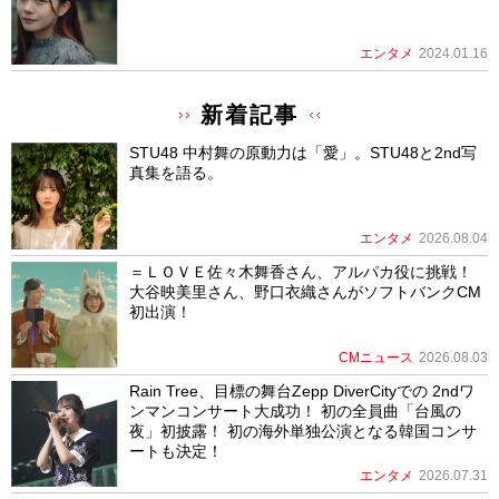
エンタメ
2024.01.16
新着記事
STU48 中村舞の原動力は「愛」。STU48と2nd写
真集を語る。
エンタメ
2026.08.04
＝ＬＯＶＥ佐々木舞香さん、アルパカ役に挑戦！
大谷映美里さん、野口衣織さんがソフトバンクCM
初出演！
CMニュース
2026.08.03
Rain Tree、目標の舞台Zepp DiverCityでの 2ndワ
ンマンコンサート大成功！ 初の全員曲「台風の
夜」初披露！ 初の海外単独公演となる韓国コンサ
ートも決定！
エンタメ
2026.07.31