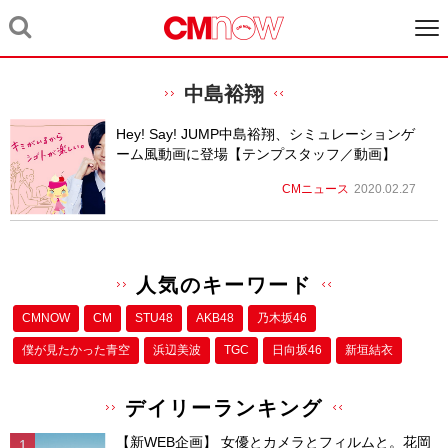
中島裕翔
Hey! Say! JUMP中島裕翔、シミュレーションゲ
ーム風動画に登場【テンプスタッフ／動画】
CMニュース
2020.02.27
人気のキーワード
CMNOW
CM
STU48
AKB48
乃木坂46
僕が⾒たかった⻘空
浜辺美波
TGC
日向坂46
新垣結衣
デイリーランキング
【新WEB企画】 女優とカメラとフィルムと。花岡