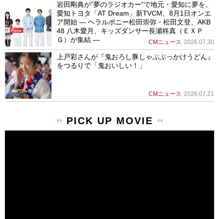
岩田剛典が”夢のラジオカー”で地元・愛知に夢を。
愛知トヨタ「AT Dream」新TVCM、8月1日オンエ
ア開始 ― ヘラルボニー松田崇弥・松田文登、AKB
48 八木愛月、キッズダンサー長瀬柊真（ＥＸＰ
Ｇ）が集結 ―
CMニュース
2026.07.30
上戸彩さんが『鬼おろし豚しゃぶぶっかけうどん』
をつるりで「鬼おいしい！」
CMニュース
2026.07.21
PICK UP MOVIE