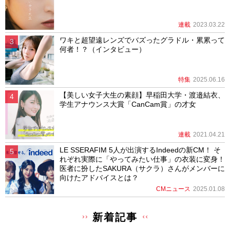
連載
2023.03.22
ワキと超望遠レンズでバズったグラドル・累累って
何者！？（インタビュー）
特集
2025.06.16
【美しい女子大生の素顔】早稲田大学・渡邉結衣、
学生アナウンス大賞「CanCam賞」の才女
連載
2021.04.21
LE SSERAFIM 5人が出演するIndeedの新CM！ そ
れぞれ実際に「やってみたい仕事」の衣装に変身！
医者に扮したSAKURA（サクラ）さんがメンバーに
向けたアドバイスとは？
CMニュース
2025.01.08
新着記事