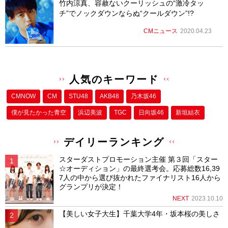
竹内涼真、容赦ないクーリッシュの“激冷タッ
チ”でノックダウンならぬ“クールダウン”!?
CMニュース
2020.04.23
人気のキーワード
CMNOW
CM
STU48
AKB48
乃木坂46
僕が⾒たかった⻘空
浜辺美波
TGC
日向坂46
新垣結衣
デイリーランキング
スターダストプロモーション主催 第３回「スター
☆オーディション」の最終選考会。応募総数16,39
7人の中から選び抜かれたファイナリスト16人から
グランプリが決定！
NEXT
2023.10.10
【美しい女子大生】千葉大学4年・坂本桜の美しさ